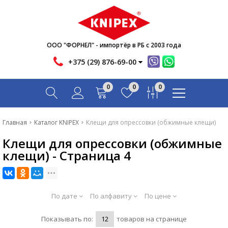
Новости
Акции
Инфо
ООО "ФОРНЕЛ" - импортёр в РБ с 2003 года
Контакты
+375 (29) 876-69-00
Скачать
0
0
0
Вопрос-ответ
Главная
Главная
Каталог KNIPEX
Клещи для опрессовки (обжимные клещи)
Каталог
Клещи для опрессовки (обжимные
клещи) - Страница 4
Новости
Акции
По дате
По алфавиту
По цене
Инфо
Показывать по:
Контакты
товаров на странице