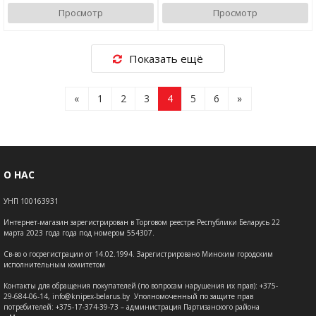
Просмотр
Просмотр
Показать ещё
«
1
2
3
4
5
6
»
О НАС
УНП 100163931
Интернет-магазин зарегистрирован в Торговом реестре Республики Беларусь 22
марта 2023 года года под номером 554307.
Св-во о госрегистрации от 14.02.1994. Зарегистрировано Минским городским
исполнительным комитетом
Контакты для обращения покупателей (по вопросам нарушения их прав): +375-
29-684-06-14, info@knipex-belarus.by Уполномоченный по защите прав
потребителей: +375-17-374-39-73 – администрация Партизанского района