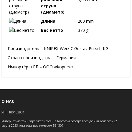
струна
(диаметр)
Длина
200 mm
Вес нетто
370 g
Производитель – KNIPEX-Werk C.Gustav Putsch KG
Страна производства – Германия
Импортёр в РБ – ООО «Форнел»
О НАС
УНП 100163931
Интернет-магазин зарегистрирован в Торговом реестре Республики Беларусь 22
марта 2023 года года под номером 554307.