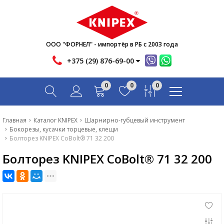
Новости
Акции
Инфо
ООО "ФОРНЕЛ" - импортёр в РБ с 2003 года
Контакты
+375 (29) 876-69-00
Скачать
0
0
0
Вопрос-ответ
Главная
Главная
Каталог KNIPEX
Шарнирно-губцевый инструмент
Бокорезы, кусачки торцевые, клещи
Каталог
Болторез KNIPEX CoBolt® 71 32 200
Болторез KNIPEX CoBolt® 71 32 200
Новости
Акции
Инфо
Контакты