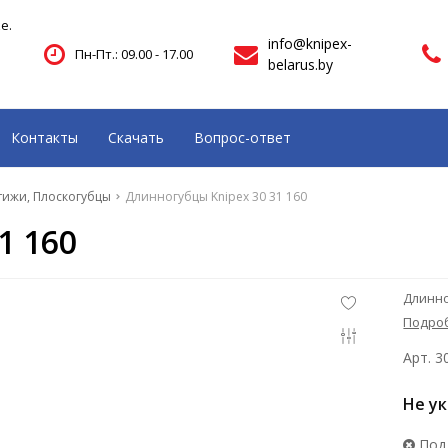
е.
info@knipex-
Пн-Пт.: 09.00 - 17.00
belarus.by
Контакты
Скачать
Вопрос-ответ
тижи, Плоскогубцы
Длинногубцы Knipex 30 31 160
1 160
Длинно
Подро
Арт. 3
Не у
Под