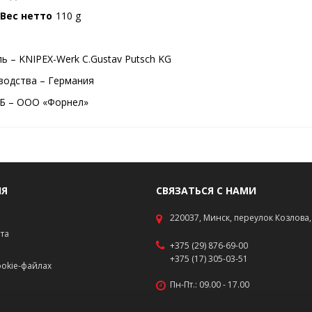
Вес нетто
110 g
ь – KNIPEX-Werk C.Gustav Putsch KG
водства – Германия
Б – ООО «Форнел»
ИЯ
СВЯЗАТЬСЯ С НАМИ
220037, Минск, переулок Козлова, 
ата
+375 (29) 876-69-00
+375 (17) 305-03-51
okie-файлах
Пн-Пт.: 09.00 - 17.00