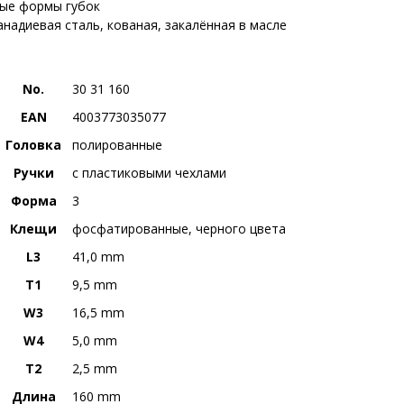
ые формы губок
надиевая сталь, кованая, закалённая в масле
No.
30 31 160
EAN
4003773035077
Головка
полированные
Ручки
с пластиковыми чехлами
Форма
3
Клещи
фосфатированные, черного цвета
L3
41,0 mm
T1
9,5 mm
W3
16,5 mm
W4
5,0 mm
T2
2,5 mm
Длина
160 mm