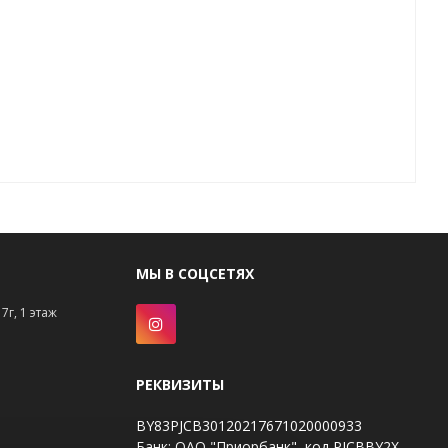
МЫ В СОЦСЕТЯХ
7г, 1 этаж
РЕКВИЗИТЫ
BY83PJCB30120217671020000933
Банк: ОАО "Приорбанк", код PJCBBY2X