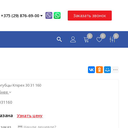
+375 (29) 876-69-00
Заказать звонок
0
0
0
губцы Knipex 30 31 160
бнее
031160
казана
Узнать цену
 заказ
Нашли дешевле?