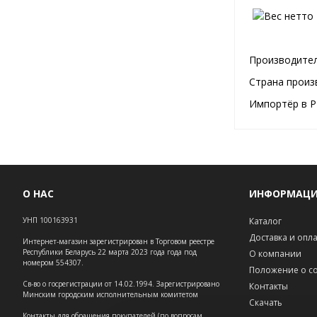
Производител
Страна произ
Импортёр в Р
О НАС
ИНФОРМАЦ
УНП 100163931
Каталог
Доставка и опл
Интернет-магазин зарегистрирован в Торговом реестре
Республики Беларусь 22 марта 2023 года года под
О компании
номером 554307.
Положение о co
Св-во о госрегистрации от 14.02.1994. Зарегистрировано
Контакты
Минским городским исполнительным комитетом
Скачать
Контакты для обращения покупателей (по вопросам