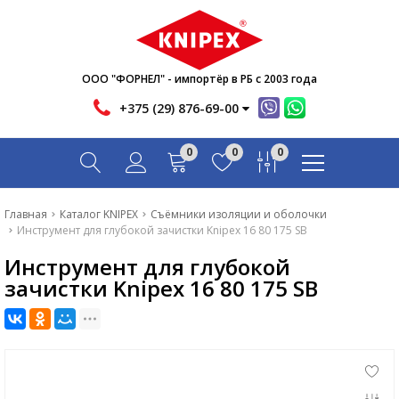
Новости
Акции
Инфо
ООО "ФОРНЕЛ" - импортёр в РБ с 2003 года
Контакты
+375 (29) 876-69-00
Скачать
0
0
0
Вопрос-ответ
Главная
Главная
Каталог KNIPEX
Съёмники изоляции и оболочки
Инструмент для глубокой зачистки Knipex 16 80 175 SB
Каталог
Инструмент для глубокой
Новости
зачистки Knipex 16 80 175 SB
Акции
Инфо
Контакты