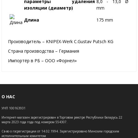
параметры удаления
8,0 - 13,0 Ø
изоляции (диаметр)
mm
Длина
175 mm
Производитель – KNIPEX-Werk C.Gustav Putsch KG
Страна производства – Германия
Импортёр в РБ – ООО «Форнел»
О НАС
УНП 100163931
Интернет-магазин зарегистрирован в Торговом реестре Республики Беларусь 22
марта 2023 года года под номером 554307.
Св-во о госрегистрации от 14.02.1994. Зарегистрировано Минским городским
исполнительным комитетом