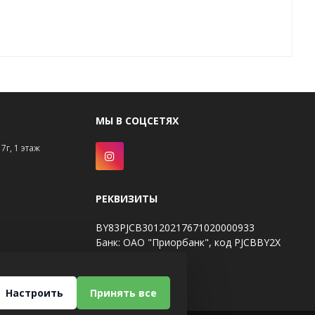
МЫ В СОЦСЕТЯХ
7г, 1 этаж
РЕКВИЗИТЫ
BY83PJCB30120217671020000933
Банк: ОАО "Приорбанк", код PJCBBY2X
Настроить
Принять все