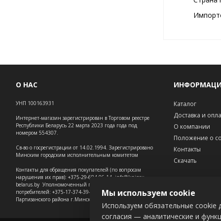
Импортё
О НАС
ИНФОРМАЦ
УНП 100163931
Каталог
Доставка и опл
Интернет-магазин зарегистрирован в Торговом реестре
Республики Беларусь 22 марта 2023 года года под
О компании
номером 554307.
Положение о co
Св-во о госрегистрации от 14.02.1994. Зарегистрировано
Контакты
Минским городским исполнительным комитетом
Скачать
Контакты для обращения покупателей (по вопросам
нарушения их прав): +375-29-684-06-14, info@knipex-
belarus.by Уполномоченный по защите прав
Мы используем cookie
потребителей: +375-17-374-39-73 – администрация
Партизанского района г.Минска.
Используем обязательные cookie д
согласия — аналитические и функ