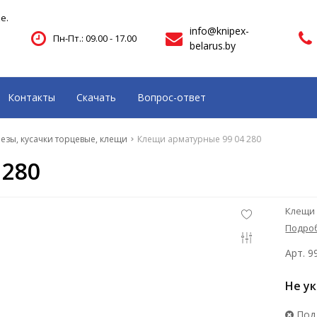
е.
info@knipex-
Пн-Пт.: 09.00 - 17.00
belarus.by
Контакты
Скачать
Вопрос-ответ
езы, кусачки торцевые, клещи
Клещи арматурные 99 04 280
 280
Клещи 
Подро
Арт. 9
Не у
Под