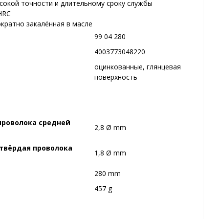
сокой точности и длительному сроку службы
HRC
ократно закалённая в масле
99 04 280
4003773048220
оцинкованные, глянцевая
поверхность
проволока средней
2,8 Ø mm
 твёрдая проволока
1,8 Ø mm
280 mm
457 g