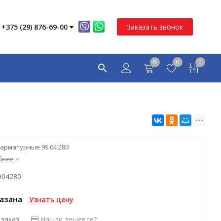
+375 (29) 876-69-00
Заказать звонок
0
0
0
арматурные 99 04 280
бнее
904280
казана
Узнать цену
 заказ
Нашли дешевле?