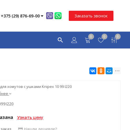
+375 (29) 876-69-00
Заказать звонок
0
0
0
для хомутов с ушками Knipex 10 99 I220
бнее
099I220
казана
Узнать цену
 заказ
Нашли дешевле?