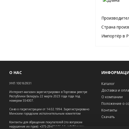
Производител
Страна произ
Импортёр в Р
О НАС
ИНФОРМАЦ
УНП 100163931
Каталог
Доставка и опл
Интернет-магазин зарегистрирован в Торговом реестре
Республики Беларусь 22 марта 2023 года года под
О компании
номером 554307.
Положение о co
Св-во о госрегистрации от 14.02.1994. Зарегистрировано
Контакты
Минским городским исполнительным комитетом
Скачать
Контакты для обращения покупателей (по вопросам
нарушения их прав): +375-29-684-06-14, info@knipex-