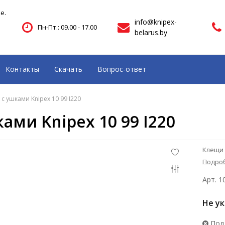
е.
info@knipex-
Пн-Пт.: 09.00 - 17.00
belarus.by
Контакты
Скачать
Вопрос-ответ
с ушками Knipex 10 99 I220
ами Knipex 10 99 I220
Клещи 
Подро
Арт. 1
Не у
Под