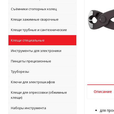
Съёмники стопорных колец
Клещи зажимные сварочные
Клещи трубные и сантехнические
Клещи специальные
Инструменты для электроники
Пинцеты прецизионные
Труборезы
Ключи для электрошкафов
Описание
Клещи для опрессовки (обжимные
клещи)
Наборы инструмента
для про