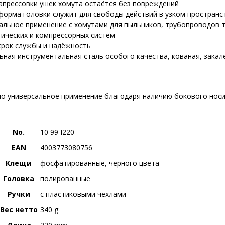
апрессовки ушек хомута остаётся без повреждений
форма головки служит для свободы действий в узком пространс
альное применение с хомутами для пыльников, трубопроводов 
ических и компрессорных систем
срок службы и надёжность
ьная инструментальная сталь особого качества, кованая, закал
о универсальное применение благодаря наличию бокового носи
No.
10 99 I220
EAN
4003773080756
Клещи
фосфатированные, черного цвета
Головка
полированные
Ручки
с пластиковыми чехлами
Вес нетто
340 g