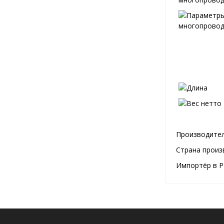
Производител
Страна произ
Импортёр в Р