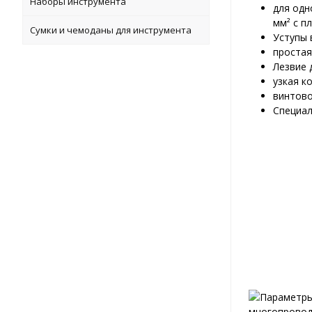
Наборы инструмента
для одн
мм² с п
Сумки и чемоданы для инструмента
Уступы 
простая
Лезвие 
узкая к
винтово
Специал