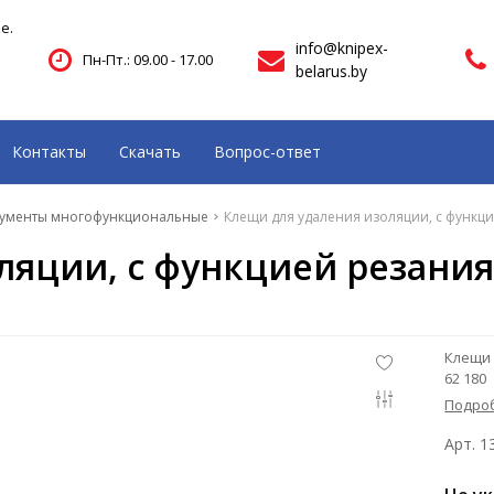
е.
info@knipex-
Пн-Пт.: 09.00 - 17.00
belarus.by
Контакты
Скачать
Вопрос-ответ
ументы многофункциональные
Клещи для удаления изоляции, с функци
яции, с функцией резания к
Клещи 
62 180
Подро
Арт. 1