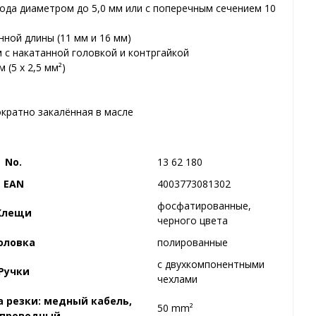
да диаметром до 5,0 мм или с поперечным сечением 10
нной длины (11 мм и 16 мм)
 с накатанной головкой и контргайкой
(5 x 2,5 мм²)
ократно закалённая в масле
No.
13 62 180
EAN
4003773081302
фосфатированные,
Клещи
черного цвета
оловка
полированные
с двухкомпонентными
Ручки
чехлами
 резки: медный кабель,
50 mm²
опроводный