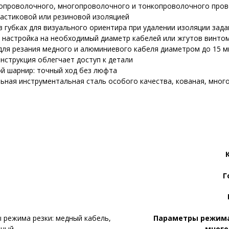
опроволочного, многопроволочного и тонкопроволочного прово
ластиковой или резиновой изоляцией
в губках для визуального ориентира при удалении изоляции зада
 настройка на необходимый диаметр кабелей или жгутов винтом
для резания медного и алюминиевого кабеля диаметром до 15 мм 
онструкция облегчает доступ к детали
й шарнир: точный ход без люфта
ьная инструментальная сталь особого качества, кованая, мног
Г
Параметры режима
мног