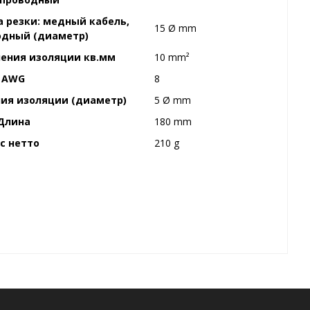
 резки: медный кабель,
15 Ø mm
одный (диаметр)
ения изоляции кв.мм
10 mm²
AWG
8
ия изоляции (диаметр)
5 Ø mm
Длина
180 mm
с нетто
210 g