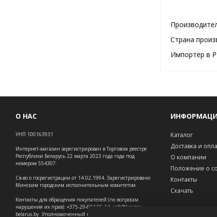
Производител
Страна произ
Импортёр в Р
О НАС
ИНФОРМАЦ
УНП 100163931
Каталог
Доставка и опл
Интернет-магазин зарегистрирован в Торговом реестре
Республики Беларусь 22 марта 2023 года года под
О компании
номером 554307.
Положение о co
Св-во о госрегистрации от 14.02.1994. Зарегистрировано
Контакты
Минским городским исполнительным комитетом
Скачать
Контакты для обращения покупателей (по вопросам
нарушения их прав): +375-29-684-06-14, info@knipex-
belarus.by Уполномоченный по защите прав