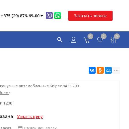
+375 (29) 876-69-00
Заказать звонок
0
0
0
конусные автомобильные Knipex 84 11 200
бнее
411200
казана
Узнать цену
 заказ
Нашли дешевле?