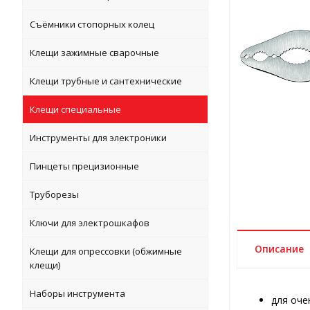
Съёмники стопорных колец
Клещи зажимные сварочные
Клещи трубные и сантехнические
Клещи специальные
Инструменты для электроники
Пинцеты прецизионные
Труборезы
Ключи для электрошкафов
Описание
Клещи для опрессовки (обжимные
клещи)
Наборы инструмента
для оче