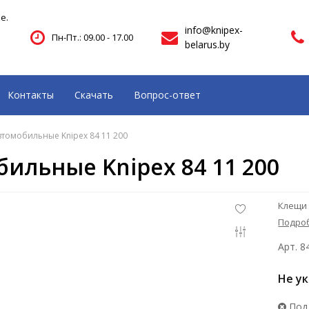
е.
info@knipex-
Пн-Пт.: 09.00 - 17.00
belarus.by
Контакты
Скачать
Вопрос-ответ
томобильные Knipex 84 11 200
ильные Knipex 84 11 200
Клещи 
Подро
Арт. 8
Не у
Под