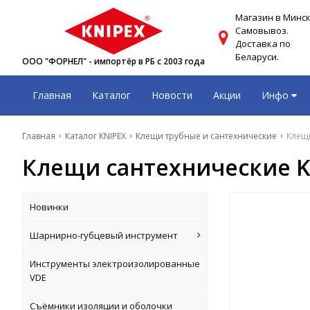
Магазин в Минск
Самовывоз.
Доставка по
Беларуси.
ООО "ФОРНЕЛ" - импортёр в РБ с 2003 года
Главная
Каталог
Новости
Акции
Инфо
Главная
Каталог KNIPEX
Клещи трубные и сантехнические
Клещи
Клещи сантехнические KNI
Новинки
Шарнирно-губцевый инструмент
Инструменты электроизолированные
VDE
Съёмники изоляции и оболочки