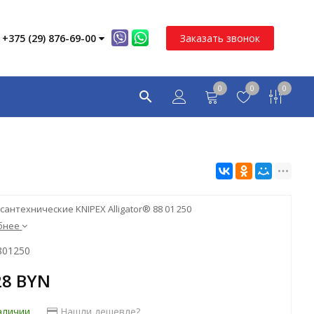
+375 (29) 876-69-00
Заказать звонок
0
0
0
сантехнические KNIPEX Alligator® 88 01 250
бнее
801250
28 BYN
аличии
Нашли дешевле?