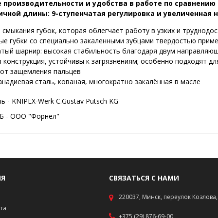
 производительности и удобства в работе по сравнени
ичной длины: 9-ступенчатая регулировка и увеличенная н
 смыкания губок, которая облегчает работу в узких и труднодо
ые губки со специально закаленными зубцами твердостью пример
тый шарнир: высокая стабильность благодаря двум направляю
 конструкция, устойчивы к загрязнениям; особенно подходят д
от защемления пальцев
надиевая сталь, кованая, многократно закалённая в масле
 - KNIPEX-Werk C.Gustav Putsch KG
Б - ООО "Форнел"
ИЯ
СВЯЗАТЬСЯ С НАМИ
220037, Минск, переулок Козлова, 
ата
+375 (29) 876-69-00