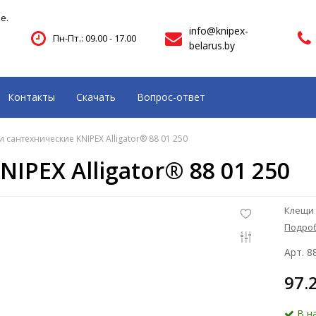
е.
info@knipex-
Пн-Пт.: 09.00 - 17.00
belarus.by
Контакты
Скачать
Вопрос-ответ
 сантехнические KNIPEX Alligator® 88 01 250
PEX Alligator® 88 01 250
Клещи 
Подро
Арт. 8
97.
В н