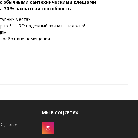
ю с обычными сантехническими клещами
а 30 % захватная способность
ступных местах
но 61 HRC: надежный захват - надолго!
щим
ля работ вне помещения
МЫ В СОЦСЕТЯХ
7г, 1 этаж