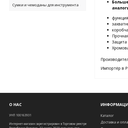
Больше
Сумки и чемоданы для инструмента
аналог
функция
захватн
коробча
Прочная
Защита 
Хромова
Производитель
Импортёр в Р
О НАС
ИНФОРМАЦ
УНП 100163931
Каталог
Доставка и опл
Интернет-магазин зарегистрирован в Торговом реестре