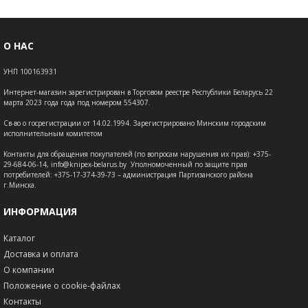
О НАС
УНП 100163931
Интернет-магазин зарегистрирован в Торговом реестре Республики Беларусь 22
марта 2023 года года под номером 554307.
Св-во о госрегистрации от 14.02.1994. Зарегистрировано Минским городским
исполнительным комитетом
Контакты для обращения покупателей (по вопросам нарушения их прав): +375-
29-684-06-14, info@knipex-belarus.by Уполномоченный по защите прав
потребителей: +375-17-374-39-73 – администрация Партизанского района
г.Минска.
ИНФОРМАЦИЯ
Каталог
Доставка и оплата
О компании
Положение о cookie-файлах
Контакты