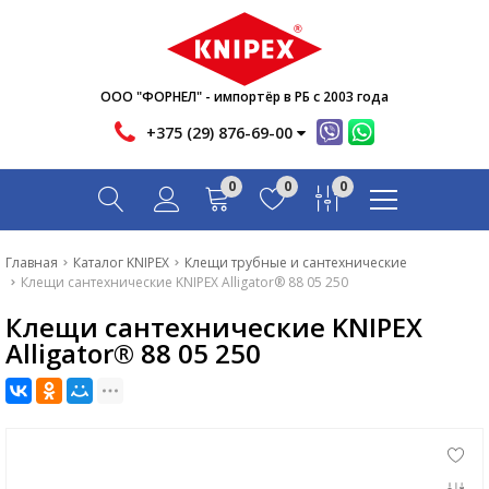
Новости
Акции
Инфо
ООО "ФОРНЕЛ" - импортёр в РБ с 2003 года
Контакты
+375 (29) 876-69-00
Скачать
0
0
0
Вопрос-ответ
Главная
Главная
Каталог KNIPEX
Клещи трубные и сантехнические
Клещи сантехнические KNIPEX Alligator® 88 05 250
Каталог
Клещи сантехнические KNIPEX
Новости
Alligator® 88 05 250
Акции
Инфо
Контакты