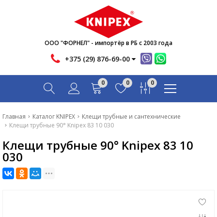
Новости
Акции
Инфо
ООО "ФОРНЕЛ" - импортёр в РБ с 2003 года
Контакты
+375 (29) 876-69-00
Скачать
0
0
0
Вопрос-ответ
Главная
Главная
Каталог KNIPEX
Клещи трубные и сантехнические
Клещи трубные 90° Knipex 83 10 030
Каталог
Клещи трубные 90° Knipex 83 10
Новости
030
Акции
Инфо
Контакты