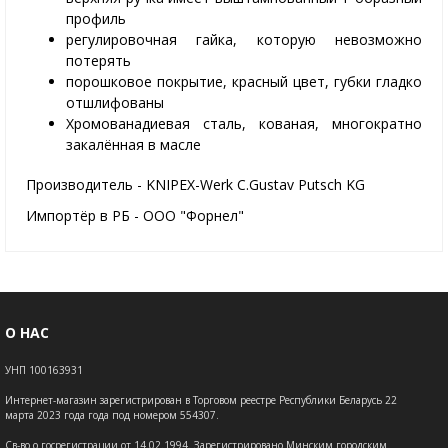
профиль
регулировочная гайка, которую невозможно
потерять
порошковое покрытие, красный цвет, губки гладко
отшлифованы
Хромованадиевая сталь, кованая, многократно
закалённая в масле
Производитель - KNIPEX-Werk C.Gustav Putsch KG
Импортёр в РБ - ООО "Форнел"
О НАС
УНП 100163931
Интернет-магазин зарегистрирован в Торговом реестре Республики Беларусь 22
марта 2023 года года под номером 554307.
Св-во о госрегистрации от 14.02.1994. Зарегистрировано Минским городским