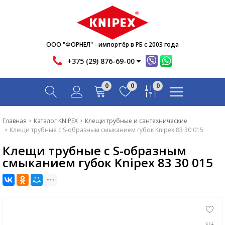
Новости
Акции
Инфо
ООО "ФОРНЕЛ" - импортёр в РБ с 2003 года
Контакты
+375 (29) 876-69-00
Скачать
0
0
0
Вопрос-ответ
Главная
Главная
Каталог KNIPEX
Клещи трубные и сантехнические
Клещи трубные с S-образным смыканием губок Knipex 83 30 015
Каталог
Клещи трубные с S-образным
Новости
смыканием губок Knipex 83 30 015
Акции
Инфо
Контакты