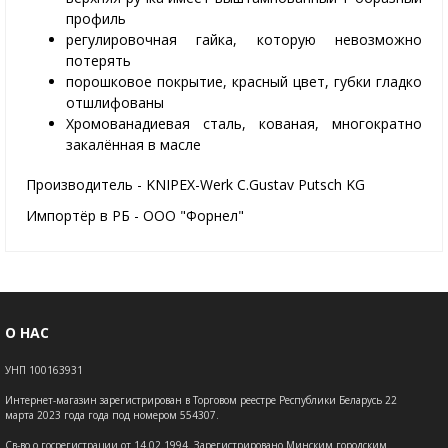
профиль
регулировочная гайка, которую невозможно
потерять
порошковое покрытие, красный цвет, губки гладко
отшлифованы
Хромованадиевая сталь, кованая, многократно
закалённая в масле
Производитель - KNIPEX-Werk C.Gustav Putsch KG
Импортёр в РБ - ООО "Форнел"
О НАС
УНП 100163931
Интернет-магазин зарегистрирован в Торговом реестре Республики Беларусь 22
марта 2023 года года под номером 554307.
Св-во о госрегистрации от 14.02.1994. Зарегистрировано Минским городским