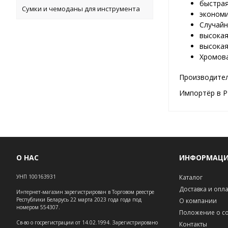
быстрая
Сумки и чемоданы для инструмента
экономи
Cлучайн
высокая
высокая
Хромова
Производитель
Импортёр в Р
О НАС
ИНФОРМАЦ
УНП 100163931
Каталог
Доставка и опл
Интернет-магазин зарегистрирован в Торговом реестре
Республики Беларусь 22 марта 2023 года года под
О компании
номером 554307.
Положение о co
Св-во о госрегистрации от 14.02.1994. Зарегистрировано
Контакты