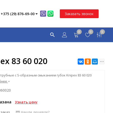
+375 (29) 876-69-00
Заказать звонок
0
0
0
x 83 60 020
трубные с S-образным смыканием губок Knipex 83 60 020
бнее
360020
казана
Узнать цену
 заказ
Нашли дешевле?