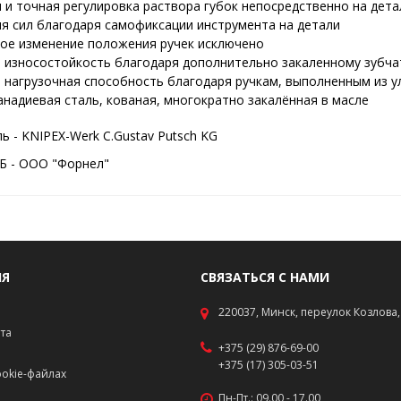
 и точная регулировка раствора губок непосредственно на дет
я сил благодаря самофиксации инструмента на детали
ое изменение положения ручек исключено
 износостойкость благодаря дополнительно закаленному зубч
 нагрузочная способность благодаря ручкам, выполненным из у
надиевая сталь, кованая, многократно закалённая в масле
 - KNIPEX-Werk C.Gustav Putsch KG
Б - ООО "Форнел"
ИЯ
СВЯЗАТЬСЯ С НАМИ
220037, Минск, переулок Козлова, 
ата
+375 (29) 876-69-00
+375 (17) 305-03-51
okie-файлах
Пн-Пт.: 09.00 - 17.00