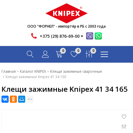
Новости
Акции
Инфо
ООО "ФОРНЕЛ" - импортёр в РБ с 2003 года
Контакты
+375 (29) 876-69-00
Скачать
0
0
0
Вопрос-ответ
Главная
Главная
Каталог KNIPEX
Клещи зажимные сварочные
Клещи зажимные Knipex 41 34 165
Каталог
Клещи зажимные Knipex 41 34 165
Новости
Акции
Инфо
Контакты