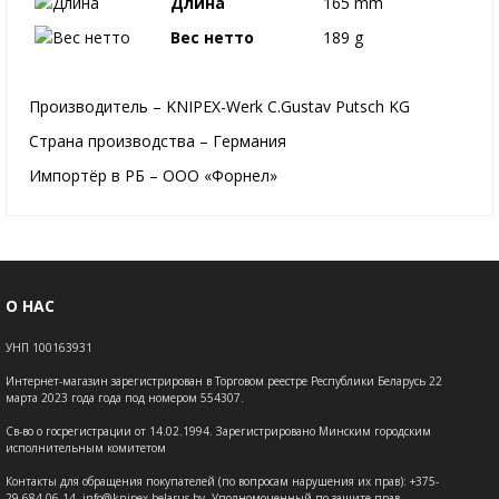
Длина
165 mm
Вес нетто
189 g
Производитель – KNIPEX-Werk C.Gustav Putsch KG
Страна производства – Германия
Импортёр в РБ – ООО «Форнел»
О НАС
УНП 100163931
Интернет-магазин зарегистрирован в Торговом реестре Республики Беларусь 22
марта 2023 года года под номером 554307.
Св-во о госрегистрации от 14.02.1994. Зарегистрировано Минским городским
исполнительным комитетом
Контакты для обращения покупателей (по вопросам нарушения их прав): +375-
29-684-06-14, info@knipex-belarus.by Уполномоченный по защите прав