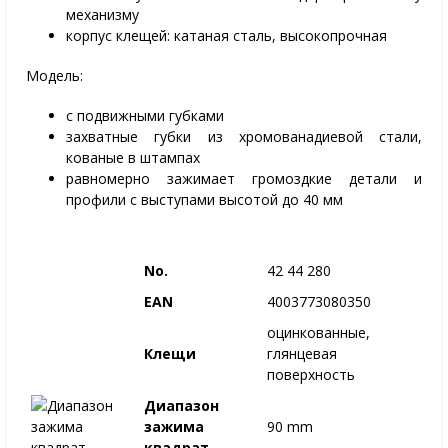
механизму
корпус клещей: катаная сталь, высокопрочная
Модель:
с подвижными губками
захватные губки из хромованадиевой стали,
кованые в штампах
равномерно зажимает громоздкие детали и
профили с выступами высотой до 40 мм
No.
42 44 280
EAN
4003773080350
оцинкованные,
Клещи
глянцевая
поверхность
Диапазон
зажима
90 mm
квадрат