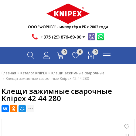
Новости
Акции
Инфо
ООО "ФОРНЕЛ" - импортёр в РБ с 2003 года
Контакты
+375 (29) 876-69-00
Скачать
0
0
0
Вопрос-ответ
Главная
Главная
Каталог KNIPEX
Клещи зажимные сварочные
Клещи зажимные сварочные Knipex 42 44 280
Каталог
Клещи зажимные сварочные
Новости
Knipex 42 44 280
Акции
Инфо
Контакты