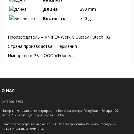
Длина
280 mm
Вес нетто
740 g
Производитель – KNIPEX-Werk C.Gustav Putsch KG
Страна производства – Германия
Импортёр в РБ – ООО «Форнел»
О НАС
УНП 100163931
Интернет-магазин зарегистрирован в Торговом реестре Республики Беларусь 22
марта 2023 года года под номером 554307.
Св-во о госрегистрации от 14.02.1994. Зарегистрировано Минским городским
исполнительным комитетом