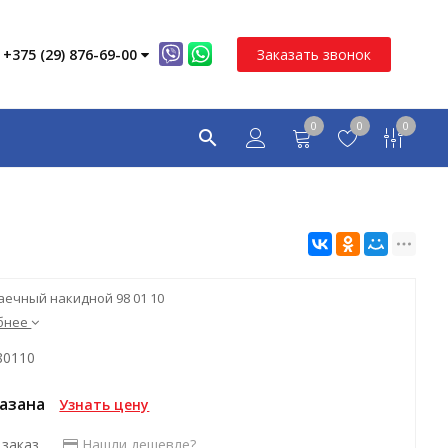
+375 (29) 876-69-00
Заказать звонок
0
0
0
аечный накидной 98 01 10
бнее
80110
казана
Узнать цену
 заказ
Нашли дешевле?