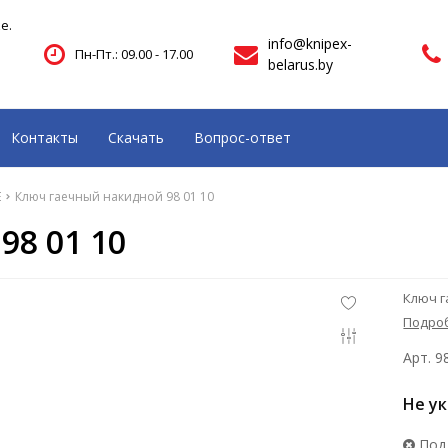
е.
info@knipex-
Пн-Пт.: 09.00 - 17.00
belarus.by
Контакты
Скачать
Вопрос-ответ
E
Ключ гаечный накидной 98 01 10
8 01 10
Ключ г
Подро
Арт. 9
Не у
Под