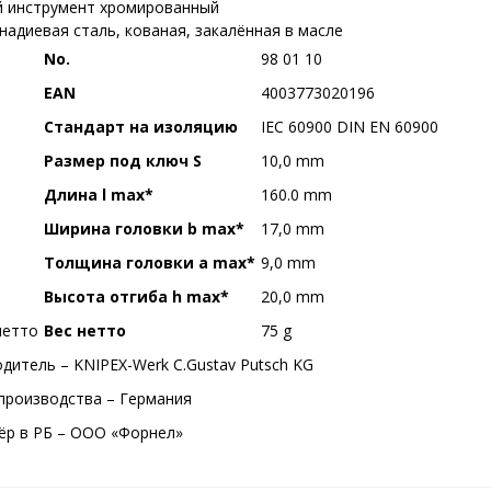
 инструмент хромированный
надиевая сталь, кованая, закалённая в масле
No.
98 01 10
EAN
4003773020196
Стандарт на изоляцию
IEC 60900 DIN EN 60900
Размер под ключ S
10,0 mm
Длина l max*
160.0 mm
Ширина головки b max*
17,0 mm
Толщина головки a max*
9,0 mm
Высота отгиба h max*
20,0 mm
Вес нетто
75 g
дитель – KNIPEX-Werk C.Gustav Putsch KG
производства – Германия
р в РБ – ООО «Форнел»