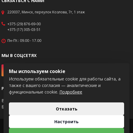
СВЯЗАТЬСЯ С НАМИ
220037, Минск, переулок Козлова, 7г, 1 этаж
+375 (29) 876-69-00
+375 (17) 305-03-51
Пн-Пт.: 09.00 - 17.00
МЫ В СОЦСЕТЯХ
Мы используем cookie
Используем обязательные cookie для работы сайта, а
также с вашего согласия — аналитические и
РЕКВИЗИТЫ
функциональные cookie.
Подробнее
BY83PJCB30120217671020000933
Банк: ОАО "Приорбанк", код PJCBBY2X
Отказать
Настроить
2026 © KNIPEX