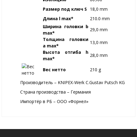
Размер под ключ S
18,0 mm
Длина l max*
210.0 mm
Ширина головки b
29,0 mm
max*
Толщина головки
13,0 mm
a max*
Высота отгиба h
28,0 mm
max*
Вес нетто
210 g
Производитель – KNIPEX-Werk C.Gustav Putsch KG
Страна производства – Германия
Импортёр в РБ – ООО «Форнел»