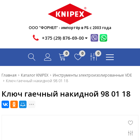
Новости
Акции
Инфо
ООО "ФОРНЕЛ" - импортёр в РБ с 2003 года
Контакты
+375 (29) 876-69-00
Скачать
0
0
0
Вопрос-ответ
Главная
Главная
Каталог KNIPEX
Инструменты электроизолированные VDE
Ключ гаечный накидной 98 01 18
Каталог
Ключ гаечный накидной 98 01 18
Новости
Акции
Инфо
Контакты