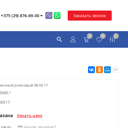
+375 (29) 876-69-00
Заказать звонок
0
0
0
аечный рожковый 98 00 17
бнее
80017
казана
Узнать цену
 заказ
Нашли дешевле?