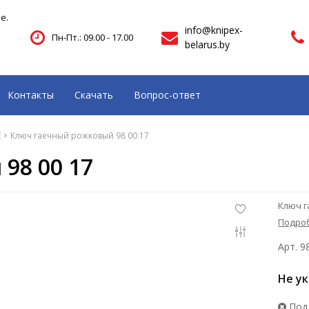
е.
info@knipex-
Пн-Пт.: 09.00 - 17.00
belarus.by
Контакты
Скачать
Вопрос-ответ
E
Ключ гаечный рожковый 98 00 17
98 00 17
Ключ г
Подро
Арт. 9
Не у
Под