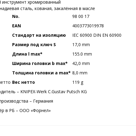
 инструмент хромированный
надиевая сталь, кованая, закалённая в масле
No.
98 00 17
EAN
4003773019978
Стандарт на изоляцию
IEC 60900 DIN EN 60900
Размер под ключ S
17,0 mm
Длина l max*
155.0 mm
Ширина головки b max*
42,0 mm
Толщина головки a max*
8,0 mm
Вес нетто
119 g
дитель – KNIPEX-Werk C.Gustav Putsch KG
производства – Германия
р в РБ – ООО «Форнел»