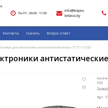
е.
info@knipex-
Пн-Пт.: 09.00 - 17.00
belarus.by
Контакты
Скачать
Вопрос-ответ
боковые для электроники антистатические Knipex 77 72 115 ESD
ктроники антистатические K
Кусачк
ESD
Подро
Арт. 