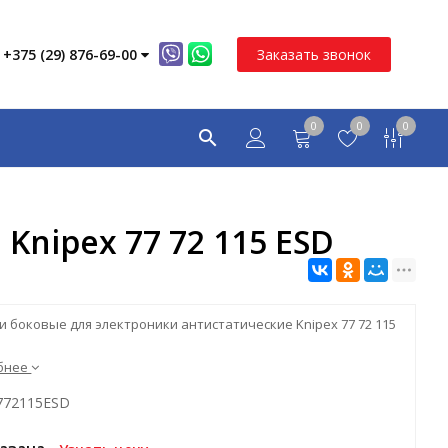
+375 (29) 876-69-00
Заказать звонок
0
0
0
nipex 77 72 115 ESD
и боковые для электроники антистатические Knipex 77 72 115
бнее
7772115ESD