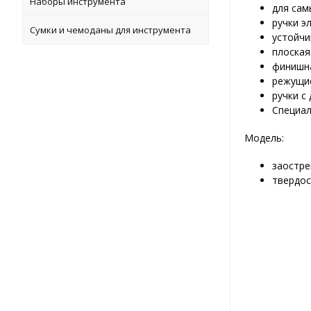
Наборы инструмента
для сам
ручки э
Сумки и чемоданы для инструмента
устойч
плоская
финишна
режущие
ручки с
Специал
Модель:
заостре
твердос