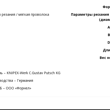
Фо
Параметры резания 
(диам
B
Дл
Вес н
ь – KNIPEX-Werk C.Gustav Putsch KG
водства – Германия
Б – ООО «Форнел»