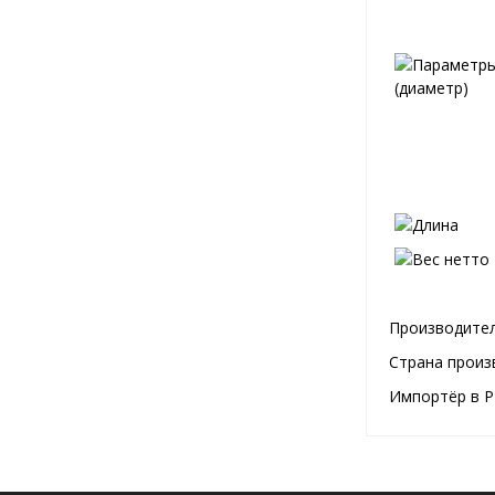
Производител
Страна произ
Импортёр в Р