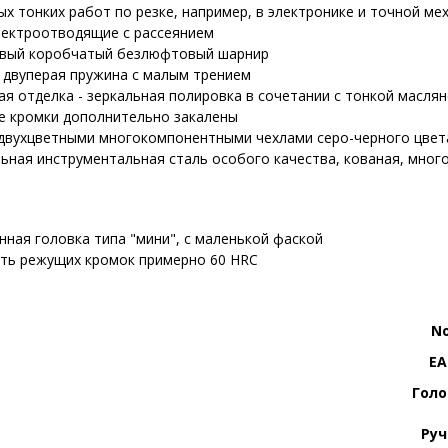
ых тонких работ по резке, например, в электронике и точной ме
лектроотводящие с рассеянием
ивый коробчатый безлюфтовый шарнир
 двуперая пружина с малым трением
я отделка - зеркальная полировка в сочетании с тонкой масля
 кромки дополнительно закалены
 двухцветными многокомпонентными чехлами серо-черного цвет
ьная инструментальная сталь особого качества, кованая, мног
нная головка типа "мини", с маленькой фаской
ть режущих кромок примерно 60 HRC
No
E
Голо
Руч