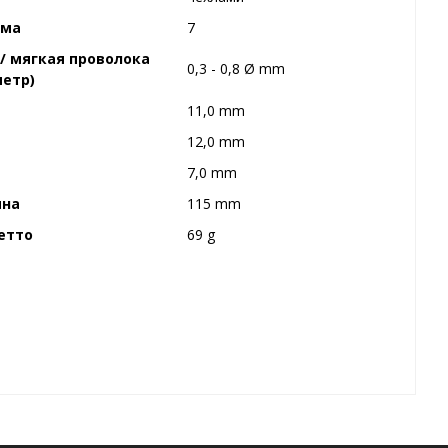
рма
7
/ мягкая проволока
0,3 - 0,8 Ø mm
етр)
A
11,0 mm
12,0 mm
D
7,0 mm
ина
115 mm
етто
69 g