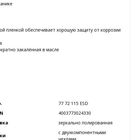
ханике
ной пленкой обеспечивает хорошую защиту от коррозии
а
ократно закалённая в масле
.
77 72 115 ESD
AN
4003773024330
вка
зеркально полированная
с двухкомпонентными
ки
чехлами