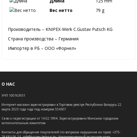
Длина
125 mm
Вес нетто
79 g
Производитель – KNIPEX-Werk C.Gustav Putsch KG
Страна производства – Германия
Импортёр в РБ – ООО «Форнел»
О НАС
УНП 100163931
Интернет-магазин зарегистрирован в Торговом реестре Республики Беларусь 22
марта 2023 года года под номером 554307.
Св-во о госрегистрации от 14.02.1994. Зарегистрировано Минским городским
исполнительным комитетом
Контакты для обращения покупателей (по вопросам нарушения их прав): +375-
29-684-06-14, info@knipex-belarus.by Уполномоченный по защите прав