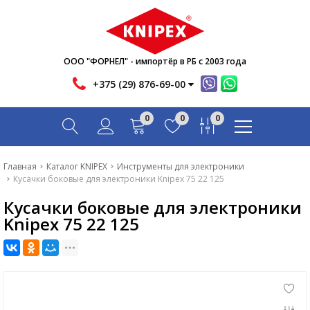
Новости
Акции
Инфо
ООО "ФОРНЕЛ" - импортёр в РБ с 2003 года
Контакты
+375 (29) 876-69-00
Скачать
0
0
0
Вопрос-ответ
Главная
Главная
Каталог KNIPEX
Инструменты для электроники
Кусачки боковые для электроники Knipex 75 22 125
Каталог
Кусачки боковые для электроники
Новости
Knipex 75 22 125
Акции
Инфо
Контакты