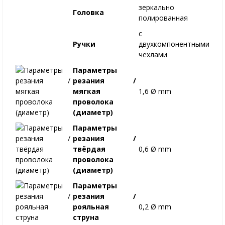
зеркально
Головка
полированная
с
Ручки
двухкомпонентными
чехлами
Параметры
резания /
мягкая
1,6 Ø mm
проволока
(диаметр)
Параметры
резания /
твёрдая
0,6 Ø mm
проволока
(диаметр)
Параметры
резания /
рояльная
0,2 Ø mm
струна