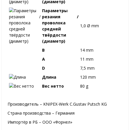
(диаметр)
Параметры
резания /
проволока
1,0 Ø mm
средней
твёрдости
(диаметр)
B
14 mm
A
11 mm
D
7,5 mm
Длина
120 mm
Вес нетто
80 g
Производитель – KNIPEX-Werk C.Gustav Putsch KG
Страна производства – Германия
Импортёр в РБ – ООО «Форнел»