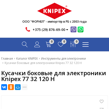
Новости
Акции
Инфо
ООО "ФОРНЕЛ" - импортёр в РБ с 2003 года
Контакты
+375 (29) 876-69-00
Скачать
0
0
0
Вопрос-ответ
Главная
Главная
Каталог KNIPEX
Инструменты для электроники
Кусачки боковые для электроники Knipex 77 32 120 H
Каталог
Кусачки боковые для электроники
Новости
Knipex 77 32 120 H
Акции
Инфо
Контакты