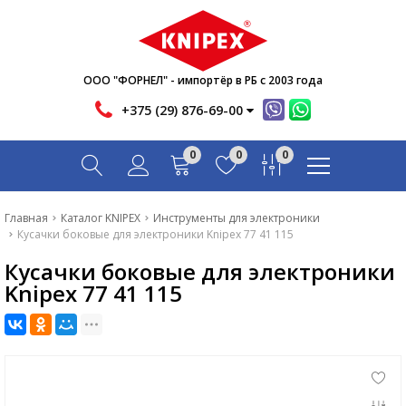
Новости
Акции
Инфо
ООО "ФОРНЕЛ" - импортёр в РБ с 2003 года
Контакты
+375 (29) 876-69-00
Скачать
0
0
0
Вопрос-ответ
Главная
Главная
Каталог KNIPEX
Инструменты для электроники
Кусачки боковые для электроники Knipex 77 41 115
Каталог
Кусачки боковые для электроники
Новости
Knipex 77 41 115
Акции
Инфо
Контакты