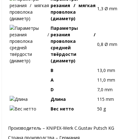
резания / мягкая
1,3 Ø mm
проволока
(диаметр)
Параметры
резания /
проволока
0,8 Ø mm
средней
твёрдости
(диаметр)
B
13,0 mm
A
11,0 mm
D
7,0 mm
Длина
115 mm
Вес нетто
50 g
Производитель – KNIPEX-Werk C.Gustav Putsch KG
Страна производства – Германия