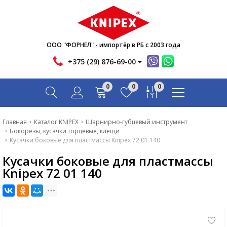
Новости
Акции
Инфо
ООО "ФОРНЕЛ" - импортёр в РБ с 2003 года
Контакты
+375 (29) 876-69-00
Скачать
0
0
0
Вопрос-ответ
Главная
Главная
Каталог KNIPEX
Шарнирно-губцевый инструмент
Бокорезы, кусачки торцевые, клещи
Каталог
Кусачки боковые для пластмассы Knipex 72 01 140
Кусачки боковые для пластмассы
Новости
Knipex 72 01 140
Акции
Инфо
Контакты