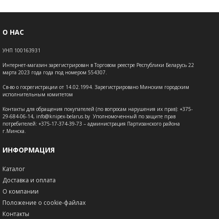
О НАС
УНП 100163931
Интернет-магазин зарегистрирован в Торговом реестре Республики Беларусь 22
марта 2023 года года под номером 554307.
Св-во о госрегистрации от 14.02.1994. Зарегистрировано Минским городским
исполнительным комитетом
Контакты для обращения покупателей (по вопросам нарушения их прав): +375-
29-684-06-14, info@knipex-belarus.by Уполномоченный по защите прав
потребителей: +375-17-374-39-73 – администрация Партизанского района
г.Минска.
ИНФОРМАЦИЯ
Каталог
Доставка и оплата
О компании
Положение о cookie-файлах
Контакты