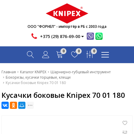
Новости
Акции
Инфо
ООО "ФОРНЕЛ" - импортёр в РБ с 2003 года
Контакты
+375 (29) 876-69-00
Скачать
0
0
0
Вопрос-ответ
Главная
Главная
Каталог KNIPEX
Шарнирно-губцевый инструмент
Бокорезы, кусачки торцевые, клещи
Каталог
Кусачки боковые Knipex 70 01 180
Кусачки боковые Knipex 70 01 180
Новости
Акции
Инфо
Контакты