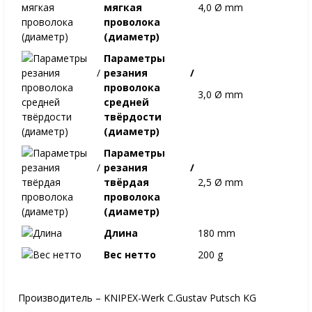
мягкая
4,0 Ø mm
проволока
(диаметр)
Параметры
резания /
проволока
3,0 Ø mm
средней
твёрдости
(диаметр)
Параметры
резания /
твёрдая
2,5 Ø mm
проволока
(диаметр)
Длина
180 mm
Вес нетто
200 g
Производитель – KNIPEX-Werk C.Gustav Putsch KG