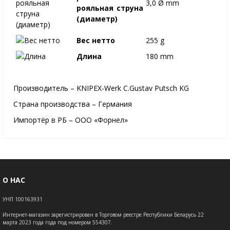
3,0 Ø mm
рояльная струна
(диаметр)
Вес нетто
255 g
Длина
180 mm
Производитель – KNIPEX-Werk C.Gustav Putsch KG
Страна производства – Германия
Импортёр в РБ – ООО «Форнел»
О НАС
УНП 100163931
Интернет-магазин зарегистрирован в Торговом реестре Республики Беларусь 22
марта 2023 года года под номером 554307.