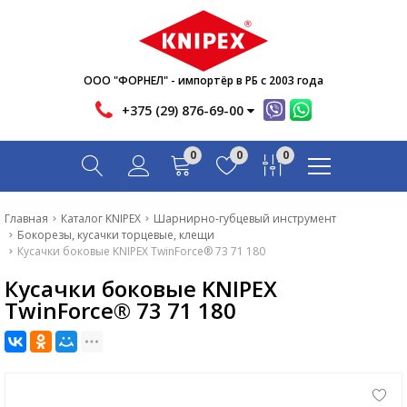
Новости
Акции
Инфо
ООО "ФОРНЕЛ" - импортёр в РБ с 2003 года
Контакты
+375 (29) 876-69-00
Скачать
0
0
0
Вопрос-ответ
Главная
Главная
Каталог KNIPEX
Шарнирно-губцевый инструмент
Бокорезы, кусачки торцевые, клещи
Каталог
Кусачки боковые KNIPEX TwinForce® 73 71 180
Кусачки боковые KNIPEX
Новости
TwinForce® 73 71 180
Акции
Инфо
Контакты