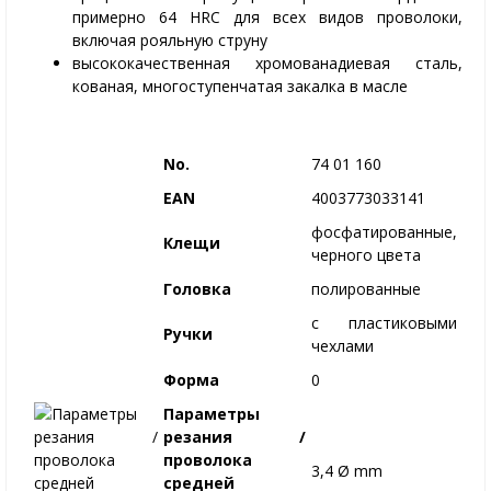
примерно 64 HRC для всех видов проволоки,
включая рояльную струну
высококачественная хромованадиевая сталь,
кованая, многоступенчатая закалка в масле
No.
74 01 160
EAN
4003773033141
фосфатированные,
Клещи
черного цвета
Головка
полированные
с пластиковыми
Ручки
чехлами
Форма
0
Параметры
резания /
проволока
3,4 Ø mm
средней