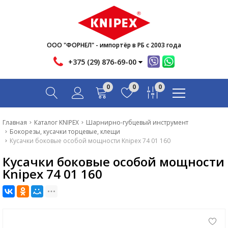
Новости
Акции
Инфо
ООО "ФОРНЕЛ" - импортёр в РБ с 2003 года
Контакты
+375 (29) 876-69-00
Скачать
0
0
0
Вопрос-ответ
Главная
Главная
Каталог KNIPEX
Шарнирно-губцевый инструмент
Бокорезы, кусачки торцевые, клещи
Каталог
Кусачки боковые особой мощности Knipex 74 01 160
Кусачки боковые особой мощности
Новости
Knipex 74 01 160
Акции
Инфо
Контакты