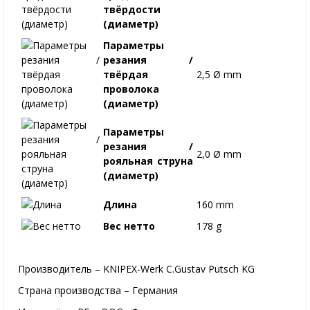
твёрдости
(диаметр)
Параметры
резания /
твёрдая
2,5 Ø mm
проволока
(диаметр)
Параметры
резания /
2,0 Ø mm
рояльная струна
(диаметр)
Длина
160 mm
Вес нетто
178 g
Производитель – KNIPEX-Werk C.Gustav Putsch KG
Страна производства – Германия