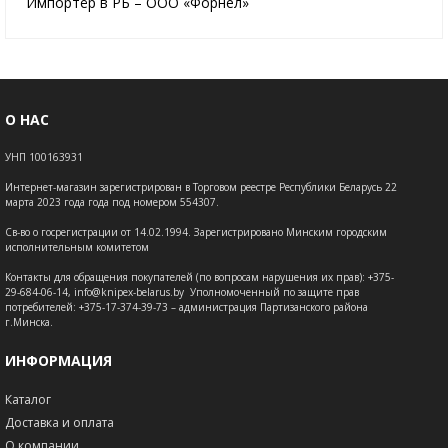
Импортёр в РБ – ООО «Форнел»
О НАС
УНП 100163931
Интернет-магазин зарегистрирован в Торговом реестре Республики Беларусь 22
марта 2023 года года под номером 554307.
Св-во о госрегистрации от 14.02.1994. Зарегистрировано Минским городским
исполнительным комитетом
Контакты для обращения покупателей (по вопросам нарушения их прав): +375-
29-684-06-14, info@knipex-belarus.by Уполномоченный по защите прав
потребителей: +375-17-374-39-73 – администрация Партизанского района
г.Минска.
ИНФОРМАЦИЯ
Каталог
Доставка и оплата
О компании