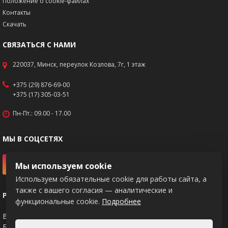
Положение о cookie-файлах
Контакты
Скачать
СВЯЗАТЬСЯ С НАМИ
220037, Минск, переулок Козлова, 7г, 1 этаж
+375 (29) 876-69-00
+375 (17) 305-03-51
Пн-Пт.: 09.00 - 17.00
МЫ В СОЦСЕТЯХ
Мы используем cookie
Используем обязательные cookie для работы сайта, а
также с вашего согласия — аналитические и
РЕКВИЗИТЫ
функциональные cookie.
Подробнее
BY83PJCB30120217671020000933
Банк: ОАО "Приорбанк", код PJCBBY2X