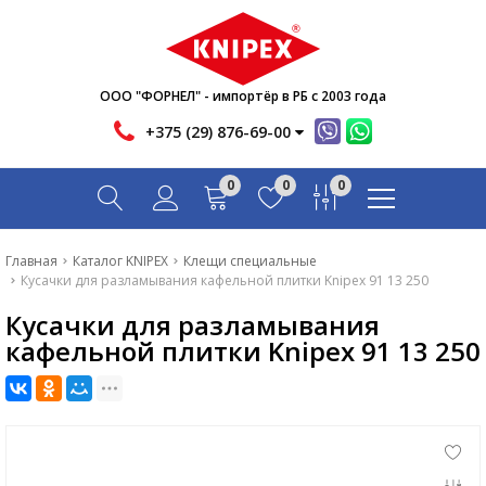
Новости
Акции
Инфо
ООО "ФОРНЕЛ" - импортёр в РБ с 2003 года
Контакты
+375 (29) 876-69-00
Скачать
0
0
0
Вопрос-ответ
Главная
Главная
Каталог KNIPEX
Клещи специальные
Кусачки для разламывания кафельной плитки Knipex 91 13 250
Каталог
Кусачки для разламывания
Новости
кафельной плитки Knipex 91 13 250
Акции
Инфо
Контакты