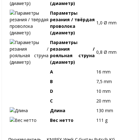
(диаметр)
Параметры
резания / твёрдая
1,0 Ø mm
проволока
(диаметр)
Параметры
резания /
0,8 Ø mm
рояльная струна
(диаметр)
A
16 mm
B
7,5 mm
D
10 mm
C
20 mm
Длина
130 mm
Вес нетто
111 g
Производитель – KNIPEX-Werk C.Gustav Putsch KG