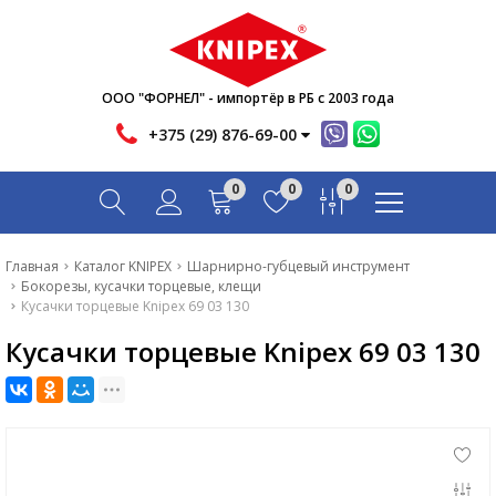
Новости
Акции
Инфо
ООО "ФОРНЕЛ" - импортёр в РБ с 2003 года
Контакты
+375 (29) 876-69-00
Скачать
0
0
0
Вопрос-ответ
Главная
Главная
Каталог KNIPEX
Шарнирно-губцевый инструмент
Бокорезы, кусачки торцевые, клещи
Каталог
Кусачки торцевые Knipex 69 03 130
Кусачки торцевые Knipex 69 03 130
Новости
Акции
Инфо
Контакты