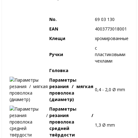
No.
69 03 130
EAN
4003773018001
Клещи
хромированные
с
Ручки
пластиковыми
чехлами
Головка
Параметры
резания / мягкая
0,4 - 2,0 Ø mm
проволока
(диаметр)
Параметры
резания /
проволока
1,3 Ø mm
средней
твёрдости