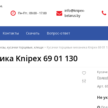
е.
info@knipex-
Пн-Пт.: 09.00 - 17.00
belarus.by
Контакты
Скачать
Вопрос-ответ
езы, кусачки торцевые, клещи
Кусачки торцевые механика Knipex 69 01 
ка Knipex 69 01 130
Кусачк
Подро
Арт. 6
Не у
Под