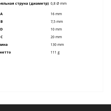
ояльная струна (диаметр)
0,8 Ø mm
A
16 mm
B
7,5 mm
D
10 mm
C
20 mm
лина
130 mm
 нетто
111 g