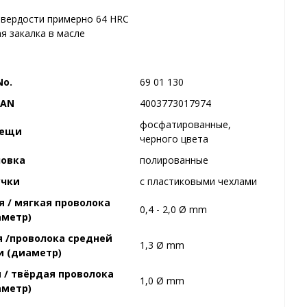
твердости примерно 64 HRC
я закалка в масле
No.
69 01 130
EAN
4003773017974
фосфатированные,
лещи
черного цвета
ловка
полированные
учки
с пластиковыми чехлами
 / мягкая проволока
0,4 - 2,0 Ø mm
аметр)
 /проволока средней
1,3 Ø mm
и (диаметр)
 / твёрдая проволока
1,0 Ø mm
аметр)