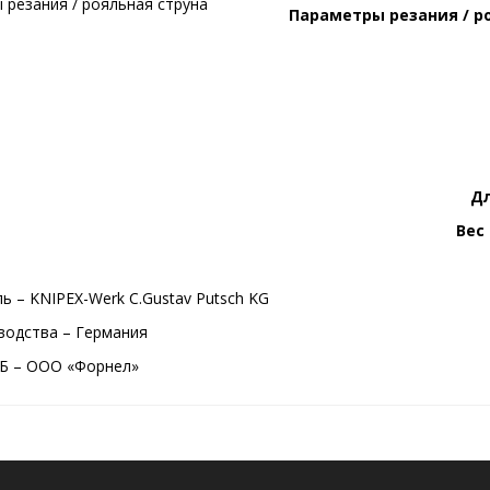
Параметры резания / р
Д
Вес
ь – KNIPEX-Werk C.Gustav Putsch KG
водства – Германия
Б – ООО «Форнел»