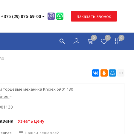
+375 (29) 876-69-00
Заказать звонок
0
0
0
130
и торцевые механика Knipex 69 01 130
бнее
901130
казана
Узнать цену
 заказ
Нашли дешевле?