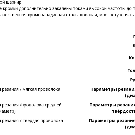
ой шарнир
 кромки дополнительно закалены токами высокой частоты до 
ачественная хромованадиевая сталь, кованая, многоступенчата
К
Го
Р
Параметры резания
(ди
Параметры резания
твёрдост
Параметры резания
(ди