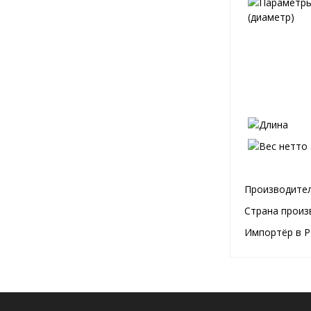
Производител
Страна произ
Импортёр в Р