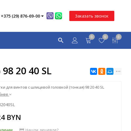
+375 (29) 876-69-00
Заказать звонок
0
0
0
98 20 40 SL
ки для винтов с шлицевой головкой (тонкая) 98 20 40 SL
бнее
82040SL
24 BYN
аличии
Нашли дешевле?