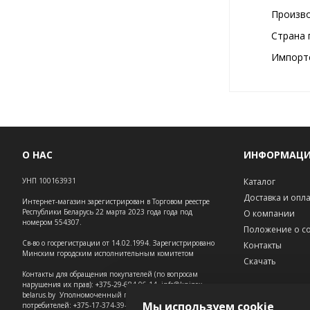
Произво
Страна 
Импортё
О НАС
ИНФОРМАЦ
УНП 100163931
Каталог
Доставка и опл
Интернет-магазин зарегистрирован в Торговом реестре
Республики Беларусь 22 марта 2023 года года под
О компании
номером 554307.
Положение о co
Св-во о госрегистрации от 14.02.1994. Зарегистрировано
Контакты
Минским городским исполнительным комитетом
Скачать
Контакты для обращения покупателей (по вопросам
нарушения их прав): +375-29-684-06-14, info@knipex-
belarus.by Уполномоченный по защите прав
Мы используем cookie
потребителей: +375-17-374-39-73 – администрация