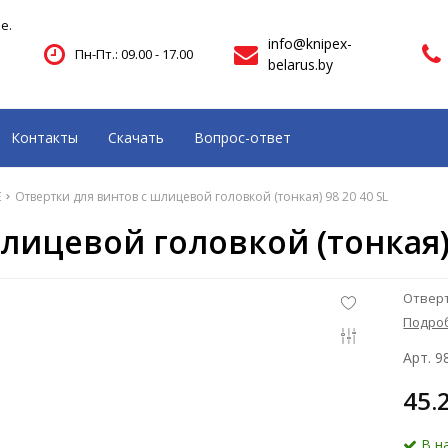
е.
info@knipex-
Пн-Пт.: 09.00 - 17.00
belarus.by
Контакты
Скачать
Вопрос-ответ
E
Отвертки для винтов с шлицевой головкой (тонкая) 98 20 40 SL
ицевой головкой (тонкая) 
Отверт
Подро
Арт. 9
45.
В н