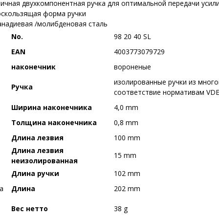
ичная двухкомпонентная ручка для оптимальной передачи усили
скользящая форма ручки
надиевая /молибденовая сталь
No.
98 20 40 SL
EAN
4003773079729
наконечник
вороненые
изолированные ручки из мног
Ручка
соответствие нормативам VD
Ширина наконечника
4,0 mm
Толщина наконечника
0,8 mm
Длина лезвия
100 mm
Длина лезвия
15 mm
неизолированная
Длина ручки
102 mm
Длина
202 mm
Вес нетто
38 g