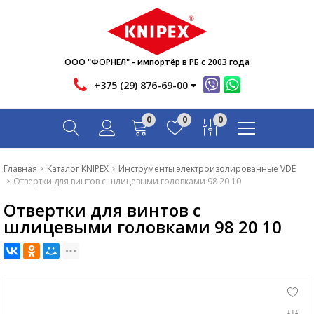
Новости
Акции
Инфо
ООО "ФОРНЕЛ" - импортёр в РБ с 2003 года
Контакты
+375 (29) 876-69-00
Скачать
0
0
0
Вопрос-ответ
Главная
Главная
Каталог KNIPEX
Инструменты электроизолированные VDE
Отвертки для винтов с шлицевыми головками 98 20 10
Каталог
Отвертки для винтов с
Новости
шлицевыми головками 98 20 10
Акции
Инфо
Контакты