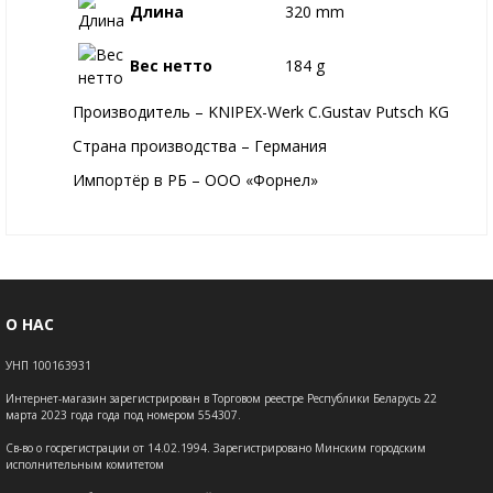
Длина
320 mm
Вес нетто
184 g
Производитель – KNIPEX-Werk C.Gustav Putsch KG
Страна производства – Германия
Импортёр в РБ – ООО «Форнел»
О НАС
УНП 100163931
Интернет-магазин зарегистрирован в Торговом реестре Республики Беларусь 22
марта 2023 года года под номером 554307.
Св-во о госрегистрации от 14.02.1994. Зарегистрировано Минским городским
исполнительным комитетом