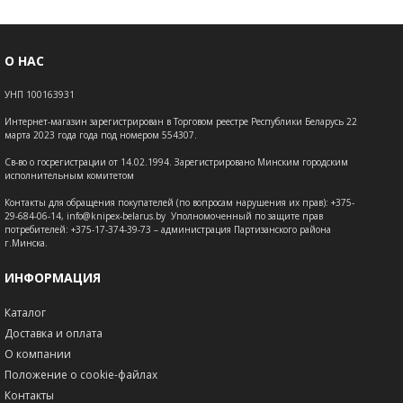
О НАС
УНП 100163931
Интернет-магазин зарегистрирован в Торговом реестре Республики Беларусь 22
марта 2023 года года под номером 554307.
Св-во о госрегистрации от 14.02.1994. Зарегистрировано Минским городским
исполнительным комитетом
Контакты для обращения покупателей (по вопросам нарушения их прав): +375-
29-684-06-14, info@knipex-belarus.by Уполномоченный по защите прав
потребителей: +375-17-374-39-73 – администрация Партизанского района
г.Минска.
ИНФОРМАЦИЯ
Каталог
Доставка и оплата
О компании
Положение о cookie-файлах
Контакты