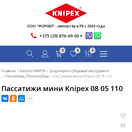
Новости
Акции
Инфо
ООО "ФОРНЕЛ" - импортёр в РБ с 2003 года
Контакты
+375 (29) 876-69-00
Скачать
0
0
0
Вопрос-ответ
Главная
Главная
Каталог KNIPEX
Шарнирно-губцевый инструмент
Пассатижи, Плоскогубцы
Пассатижи мини Knipex 08 05 110
Каталог
Пассатижи мини Knipex 08 05 110
Новости
Акции
Инфо
Контакты