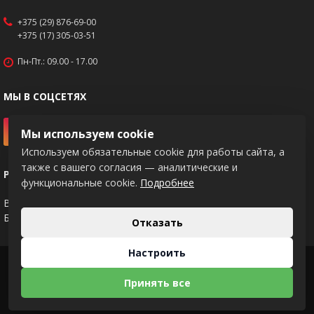
+375 (29) 876-69-00
+375 (17) 305-03-51
Пн-Пт.: 09.00 - 17.00
МЫ В СОЦСЕТЯХ
Мы используем cookie
Используем обязательные cookie для работы сайта, а
также с вашего согласия — аналитические и
РЕКВИЗИТЫ
функциональные cookie.
Подробнее
BY83PJCB30120217671020000933
Банк: ОАО "Приорбанк", код PJCBBY2X
Отказать
Настроить
2026 © KNIPEX
Принять все
Использование материалов сайта только с разрешения владельца.
Разработка интернет-магазина
Dessites.by