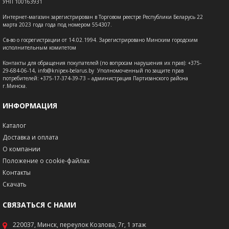
УНП 100163931
Интернет-магазин зарегистрирован в Торговом реестре Республики Беларусь 22
марта 2023 года года под номером 554307.
Св-во о госрегистрации от 14.02.1994. Зарегистрировано Минским городским
исполнительным комитетом
Контакты для обращения покупателей (по вопросам нарушения их прав): +375-
29-684-06-14, info@knipex-belarus.by Уполномоченный по защите прав
потребителей: +375-17-374-39-73 – администрация Партизанского района
г.Минска.
ИНФОРМАЦИЯ
Каталог
Доставка и оплата
О компании
Положение о cookie-файлах
Контакты
Скачать
СВЯЗАТЬСЯ С НАМИ
220037, Минск, переулок Козлова, 7г, 1 этаж