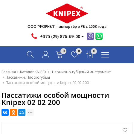
Новости
Акции
Инфо
ООО "ФОРНЕЛ" - импортёр в РБ с 2003 года
Контакты
+375 (29) 876-69-00
Скачать
0
0
0
Вопрос-ответ
Главная
Главная
Каталог KNIPEX
Шарнирно-губцевый инструмент
Пассатижи, Плоскогубцы
Каталог
Пассатижи особой мощности Knipex 02 02 200
Пассатижи особой мощности
Новости
Knipex 02 02 200
Акции
Инфо
Контакты