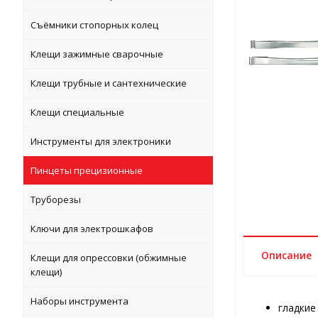
Съёмники стопорных колец
Клещи зажимные сварочные
Клещи трубные и сантехнические
Клещи специальные
Инструменты для электроники
Пинцеты прецизионные
Труборезы
Ключи для электрошкафов
Описание
Клещи для опрессовки (обжимные
клещи)
Наборы инструмента
гладкие