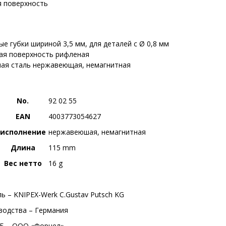
 поверхность
ые губки шириной 3,5 мм, для деталей с Ø 0,8 мм
ая поверхность рифленая
ая сталь нержавеющая, немагнитная
No.
92 02 55
EAN
4003773054627
исполнение
нержавеюшая, немагнитная
Длина
115 mm
Вес нетто
16 g
ь – KNIPEX-Werk C.Gustav Putsch KG
водства – Германия
Б – ООО «Форнел»