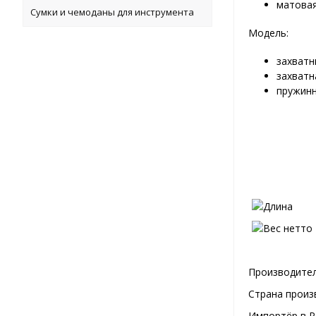
матовая
Сумки и чемоданы для инструмента
Модель:
захватн
захватн
пружинн
Производител
Страна произ
Импортёр в Р