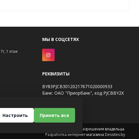
МЫ В СОЦСЕТЯХ
7г, 1 этаж
РЕКВИЗИТЫ
BY83PJCB30120217671020000933
Банк: ОАО "Приорбанк", код PJCBBY2X
Настроить
Принять все
Использование материалов сайта только с разрешения владельца.
Разработка интернет-магазина
Dessites.by