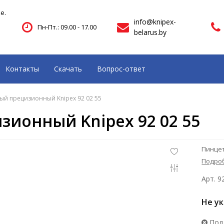
е.
info@knipex-
Пн-Пт.: 09.00 - 17.00
belarus.by
Контакты
Скачать
Вопрос-ответ
ый прецизионный Knipex 92 02 55
зионный Knipex 92 02 55
Пинцет
Подро
Арт. 9
Не у
Под