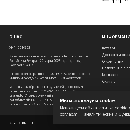
О НАС
ИНФОРМАЦ
УНП 100163931
Каталог
Доставка и опл
Интернет-магазин зарегистрирован в Торговом реестре
Республики Беларусь 22 марта 2023 года года под
О компании
номером 554307.
Положение о co
Св-во о госрегистрации от 14.02.1994. Зарегистрировано
Контакты
Минским городским исполнительным комитетом
Скачать
Контакты для обращения покупателей (по вопросам
нарушения их прав): +375-29-684-06-14, info@knipex-
belarus.by Уполномоченный по защите прав
Мы используем cookie
потребителей: +375-17-374-39-73 – администрация
Партизанского района г.Минска.
Используем обязательные cookie д
согласия — аналитические и функ
2026 © KNIPEX