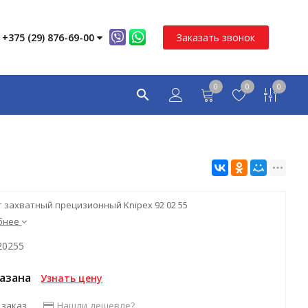
+375 (29) 876-69-00
Заказать звонок
0
0
0
 захватный прецизионный Knipex 92 02 55
бнее
20255
казана
Узнать цену
 заказ
Нашли дешевле?