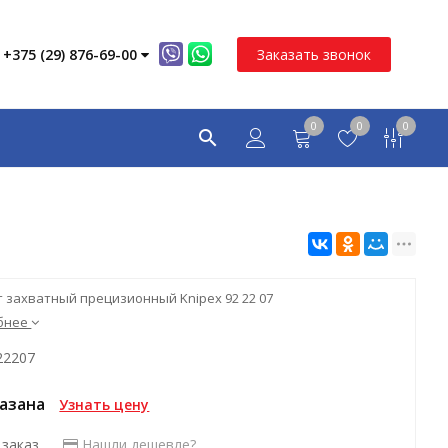
+375 (29) 876-69-00
Заказать звонок
0
0
0
 захватный прецизионный Knipex 92 22 07
бнее
22207
казана
Узнать цену
 заказ
Нашли дешевле?