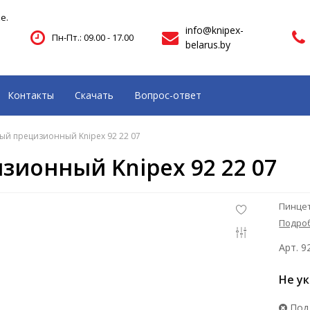
е.
info@knipex-
Пн-Пт.: 09.00 - 17.00
belarus.by
Контакты
Скачать
Вопрос-ответ
ый прецизионный Knipex 92 22 07
зионный Knipex 92 22 07
Пинцет
Подро
Арт. 9
Не у
Под