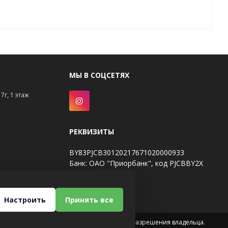
МЫ В СОЦСЕТЯХ
7г, 1 этаж
РЕКВИЗИТЫ
BY83PJCB30120217671020000933
Банк: ОАО "Приорбанк", код PJCBBY2X
Настроить
Принять все
Использование материалов сайта только с разрешения владельца.