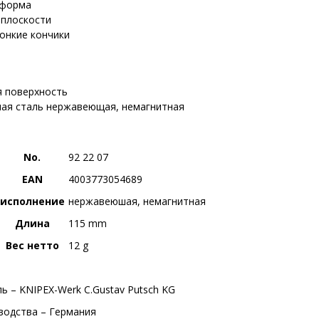
 форма
 плоскости
онкие кончики
 поверхность
ая сталь нержавеющая, немагнитная
No.
92 22 07
EAN
4003773054689
исполнение
нержавеюшая, немагнитная
Длина
115 mm
Вес нетто
12 g
ь – KNIPEX-Werk C.Gustav Putsch KG
водства – Германия