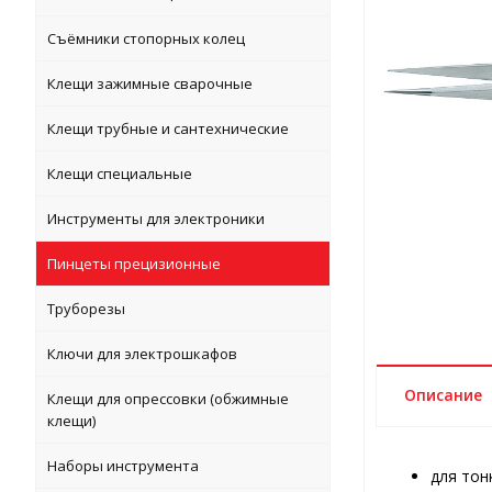
Съёмники стопорных колец
Клещи зажимные сварочные
Клещи трубные и сантехнические
Клещи специальные
Инструменты для электроники
Пинцеты прецизионные
Труборезы
Ключи для электрошкафов
Описание
Клещи для опрессовки (обжимные
клещи)
Наборы инструмента
для тон