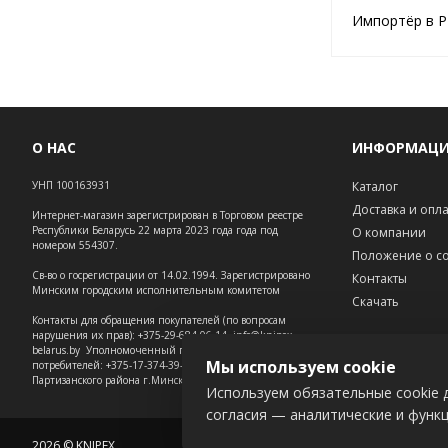
Импортёр в Р
О НАС
ИНФОРМАЦ
УНП 100163931
Каталог
Доставка и опл
Интернет-магазин зарегистрирован в Торговом реестре
Республики Беларусь 22 марта 2023 года года под
О компании
номером 554307.
Положение о co
Св-во о госрегистрации от 14.02.1994. Зарегистрировано
Контакты
Минским городским исполнительным комитетом
Скачать
Контакты для обращения покупателей (по вопросам
нарушения их прав): +375-29-684-06-14, info@knipex-
belarus.by Уполномоченный по защите прав
Мы используем cookie
потребителей: +375-17-374-39-73 – администрация
Партизанского района г.Минска.
Используем обязательные cookie д
согласия — аналитические и функ
2026 © KNIPEX