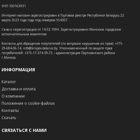
УНП 100163931
Интернет-магазин зарегистрирован в Торговом реестре Республики Беларусь 22
марта 2023 года года под номером 554307.
Св-во о госрегистрации от 14.02.1994. Зарегистрировано Минским городским
исполнительным комитетом
Контакты для обращения покупателей (по вопросам нарушения их прав): +375-
29-684-06-14, info@knipex-belarus.by Уполномоченный по защите прав
потребителей: +375-17-374-39-73 – администрация Партизанского района
г.Минска.
ИНФОРМАЦИЯ
Каталог
Доставка и оплата
О компании
Положение о cookie-файлах
Контакты
Скачать
СВЯЗАТЬСЯ С НАМИ