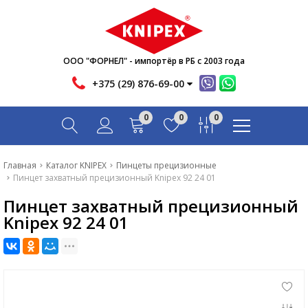
Новости
Акции
Инфо
ООО "ФОРНЕЛ" - импортёр в РБ с 2003 года
Контакты
+375 (29) 876-69-00
Скачать
0
0
0
Вопрос-ответ
Главная
Главная
Каталог KNIPEX
Пинцеты прецизионные
Пинцет захватный прецизионный Knipex 92 24 01
Каталог
Пинцет захватный прецизионный
Новости
Knipex 92 24 01
Акции
Инфо
Контакты