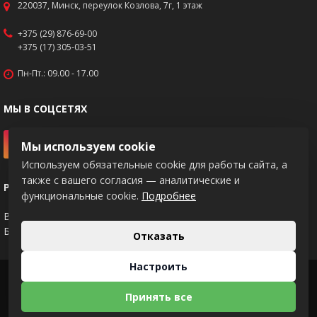
220037, Минск, переулок Козлова, 7г, 1 этаж
+375 (29) 876-69-00
+375 (17) 305-03-51
Пн-Пт.: 09.00 - 17.00
МЫ В СОЦСЕТЯХ
Мы используем cookie
Используем обязательные cookie для работы сайта, а
также с вашего согласия — аналитические и
РЕКВИЗИТЫ
функциональные cookie.
Подробнее
BY83PJCB30120217671020000933
Банк: ОАО "Приорбанк", код PJCBBY2X
Отказать
Настроить
2026 © KNIPEX
Принять все
Использование материалов сайта только с разрешения владельца.
Разработка интернет-магазина
Dessites.by