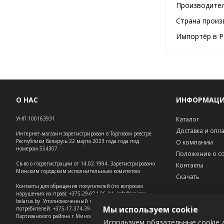
Производител
Страна произ
Импортёр в Р
О НАС
ИНФОРМАЦ
УНП 100163931
Каталог
Доставка и опл
Интернет-магазин зарегистрирован в Торговом реестре
Республики Беларусь 22 марта 2023 года года под
О компании
номером 554307.
Положение о co
Св-во о госрегистрации от 14.02.1994. Зарегистрировано
Контакты
Минским городским исполнительным комитетом
Скачать
Контакты для обращения покупателей (по вопросам
нарушения их прав): +375-29-684-06-14, info@knipex-
belarus.by Уполномоченный по защите прав
Мы используем cookie
потребителей: +375-17-374-39-73 – администрация
Партизанского района г.Минска.
Используем обязательные cookie д