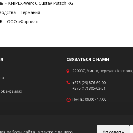
ь – KNIPEX-Werk C.Gustav Putsch KG
водства – Германия
Б – ООО «Форнел»
ИЯ
СВЯЗАТЬСЯ С НАМИ
220037, Минск, переулок Козлова, 
ата
+375 (29) 876-69-00
+375 (17) 305-03-51
okie-файлах
Пн-Пт.: 09.00 - 17.00
Отказать
ля работы сайта, а также с вашего