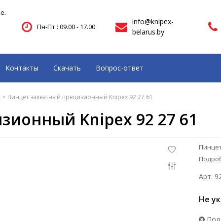
е.
info@knipex-
Пн-Пт.: 09.00 - 17.00
belarus.by
Контакты
Скачать
Вопрос-ответ
E
Пинцет захватный прецизионный Knipex 92 27 61
зионный Knipex 92 27 61
Пинцет
Подро
Арт. 9
Не у
Под