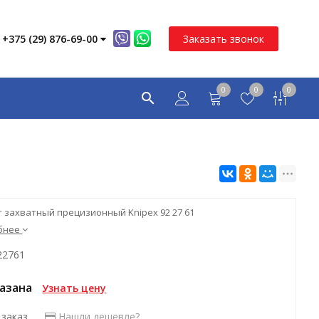
+375 (29) 876-69-00
Заказать звонок
0
0
0
 захватный прецизионный Knipex 92 27 61
бнее
22761
казана
Узнать цену
 заказ
Нашли дешевле?