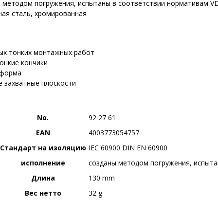
 методом погружения, испытаны в соответствии нормативам V
ая сталь, хромированная
ых тонких монтажных работ
онкие кончики
 форма
 захватные плоскости
No.
92 27 61
EAN
4003773054757
Стандарт на изоляцию
IEC 60900 DIN EN 60900
исполнение
созданы методом погружения, испыта
Длина
130 mm
Вес нетто
32 g