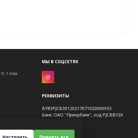
МЫ В СОЦСЕТЯХ
7г, 1 этаж
РЕКВИЗИТЫ
BY83PJCB30120217671020000933
Банк: ОАО "Приорбанк", код PJCBBY2X
Настроить
Принять все