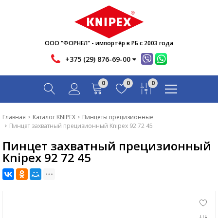
Новости
Акции
Инфо
ООО "ФОРНЕЛ" - импортёр в РБ с 2003 года
Контакты
+375 (29) 876-69-00
Скачать
0
0
0
Вопрос-ответ
Главная
Главная
Каталог KNIPEX
Пинцеты прецизионные
Пинцет захватный прецизионный Knipex 92 72 45
Каталог
Пинцет захватный прецизионный
Новости
Knipex 92 72 45
Акции
Инфо
Контакты