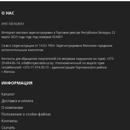
О НАС
УНП 100163931
Интернет-магазин зарегистрирован в Торговом реестре Республики Беларусь 22
марта 2023 года года под номером 554307.
Св-во о госрегистрации от 14.02.1994. Зарегистрировано Минским городским
исполнительным комитетом
Контакты для обращения покупателей (по вопросам нарушения их прав): +375-
29-684-06-14, info@knipex-belarus.by Уполномоченный по защите прав
потребителей: +375-17-374-39-73 – администрация Партизанского района
г.Минска.
ИНФОРМАЦИЯ
Каталог
Доставка и оплата
О компании
Положение о cookie-файлах
Контакты
Скачать