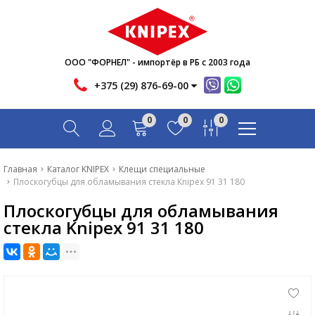
Новости
Акции
Инфо
ООО "ФОРНЕЛ" - импортёр в РБ с 2003 года
Контакты
+375 (29) 876-69-00
Скачать
0
0
0
Вопрос-ответ
Главная
Главная
Каталог KNIPEX
Клещи специальные
Плоскогубцы для обламывания стекла Knipex 91 31 180
Каталог
Плоскогубцы для обламывания
Новости
стекла Knipex 91 31 180
Акции
Инфо
Контакты