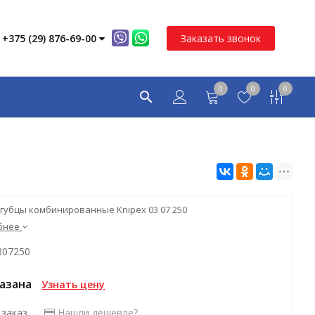
+375 (29) 876-69-00
Заказать звонок
0
0
0
губцы комбинированные Knipex 03 07 250
бнее
307250
казана
Узнать цену
 заказ
Нашли дешевле?