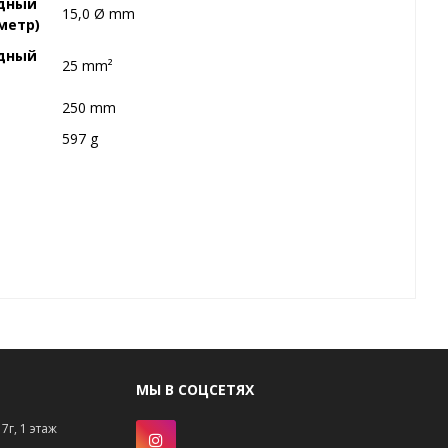
едный
15,0 Ø mm
метр)
едный
25 mm²
250 mm
597 g
МЫ В СОЦСЕТЯХ
7г, 1 этаж