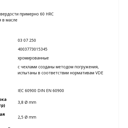
твердости примерно 60 HRC
я в масле
03 07 250
4003773015345
хромированные
с чехлами созданы методом погружения,
испытаны в соответствии нормативам VDE
IEC 60900 DIN EN 60900
ока
3,8 Ø mm
тр)
ая
2,5 Ø mm