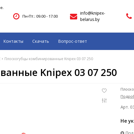
е.
info@knipex-
Пн-Пт.: 09.00 - 17.00
belarus.by
Контакты
Скачать
Вопрос-ответ
E
Плоскогубцы комбинированные Knipex 03 07 250
анные Knipex 03 07 250
Плоско
Подро
Арт. 0
Не у
Под