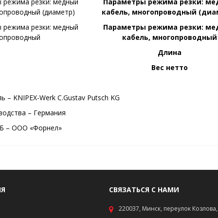
Параметры режима резки: м
кабель, многопроводный (диа
Параметры режима резки: м
кабель, многопроводный
Длина
Вес нетто
ь – KNIPEX-Werk C.Gustav Putsch KG
водства – Германия
Б – ООО «Форнел»
ИЯ
СВЯЗАТЬСЯ С НАМИ
220037, Минск, переулок Козлова, 