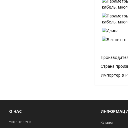
Производител
Страна произ
Импортёр в Р
О НАС
ИНФОРМАЦ
УНП 100163931
Каталог