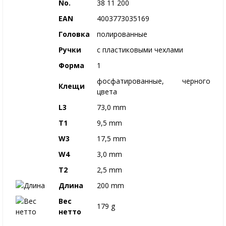
No.
38 11 200
EAN
4003773035169
Головка
полированные
Ручки
с пластиковыми чехлами
Форма
1
фосфатированные, черного
Клещи
цвета
L3
73,0 mm
T1
9,5 mm
W3
17,5 mm
W4
3,0 mm
T2
2,5 mm
Длина
200 mm
Вес
179 g
нетто