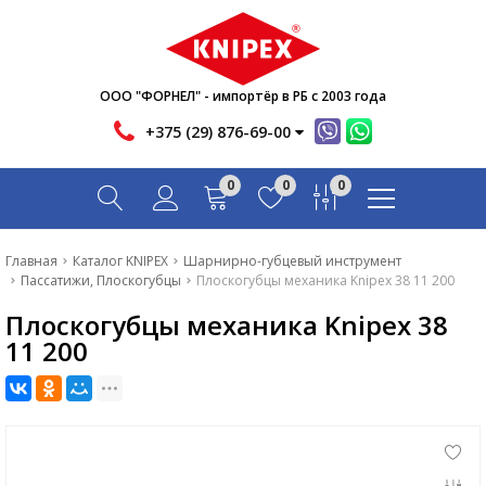
Новости
Акции
Инфо
ООО "ФОРНЕЛ" - импортёр в РБ с 2003 года
Контакты
+375 (29) 876-69-00
Скачать
0
0
0
Вопрос-ответ
Главная
Главная
Каталог KNIPEX
Шарнирно-губцевый инструмент
Пассатижи, Плоскогубцы
Плоскогубцы механика Knipex 38 11 200
Каталог
Плоскогубцы механика Knipex 38
Новости
11 200
Акции
Инфо
Контакты