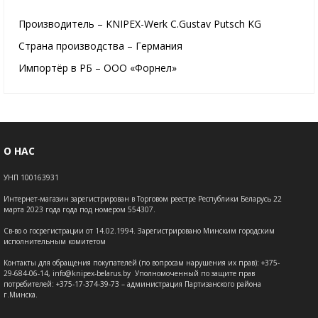
Производитель – KNIPEX-Werk C.Gustav Putsch KG
Страна производства – Германия
Импортёр в РБ – ООО «Форнел»
О НАС
УНП 100163931
Интернет-магазин зарегистрирован в Торговом реестре Республики Беларусь 22
марта 2023 года года под номером 554307.
Св-во о госрегистрации от 14.02.1994. Зарегистрировано Минским городским
исполнительным комитетом
Контакты для обращения покупателей (по вопросам нарушения их прав): +375-
29-684-06-14, info@knipex-belarus.by Уполномоченный по защите прав
потребителей: +375-17-374-39-73 – администрация Партизанского района
г.Минска.