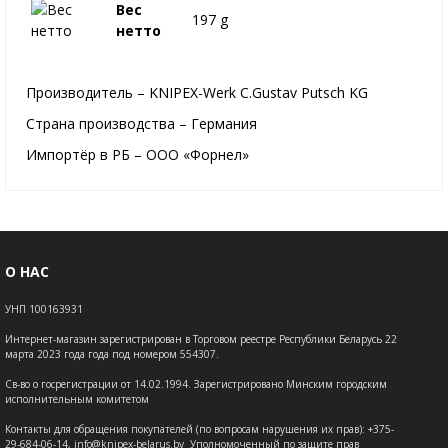
Вес
197 g
нетто
Производитель – KNIPEX-Werk C.Gustav Putsch KG
Страна производства – Германия
Импортёр в РБ – ООО «Форнел»
О НАС
УНП 100163931
Интернет-магазин зарегистрирован в Торговом реестре Республики Беларусь 22
марта 2023 года года под номером 554307.
Св-во о госрегистрации от 14.02.1994. Зарегистрировано Минским городским
исполнительным комитетом
Контакты для обращения покупателей (по вопросам нарушения их прав): +375-
29-684-06-14, info@knipex-belarus.by Уполномоченный по защите прав