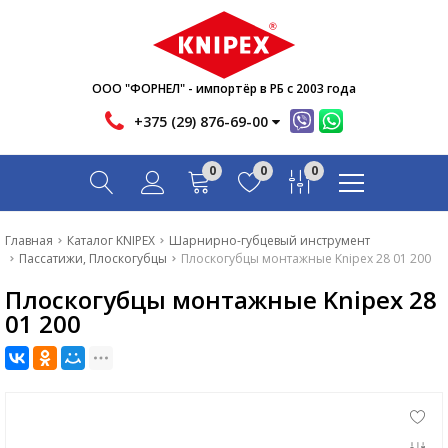
Новости
Акции
Инфо
ООО "ФОРНЕЛ" - импортёр в РБ с 2003 года
Контакты
+375 (29) 876-69-00
Скачать
0
0
0
Вопрос-ответ
Главная
Главная
Каталог KNIPEX
Шарнирно-губцевый инструмент
Пассатижи, Плоскогубцы
Плоскогубцы монтажные Knipex 28 01 200
Каталог
Плоскогубцы монтажные Knipex 28
Новости
01 200
Акции
Инфо
Контакты