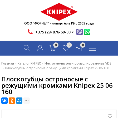
Новости
Акции
Инфо
ООО "ФОРНЕЛ" - импортёр в РБ с 2003 года
Контакты
+375 (29) 876-69-00
Скачать
0
0
0
Вопрос-ответ
Главная
Главная
Каталог KNIPEX
Инструменты электроизолированные VDE
Плоскогубцы остроносые с режущими кромками Knipex 25 06 160
Каталог
Плоскогубцы остроносые с
Новости
режущими кромками Knipex 25 06
160
Акции
Инфо
Контакты