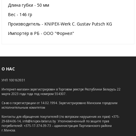
Длина губки - 50 мм
Вес - 146 гр
Производитель - KNIPEX-Werk C. Gustav Putsch KG
Импортёр в РБ - ООО "Форнел"
О НАС
УНП 100163931
Интернет-магазин зарегистрирован в Торговом реестре Республики Беларусь 22
марта 2023 года года под номером 554307.
Св-во о госрегистрации от 14.02.1994. Зарегистрировано Минским городским
исполнительным комитетом
Контакты для обращения покупателей (по вопросам нарушения их прав): +375-
29-684-06-14, info@knipex-belarus.by Уполномоченный по защите прав
потребителей: +375-17-374-39-73 – администрация Партизанского района
г.Минска.