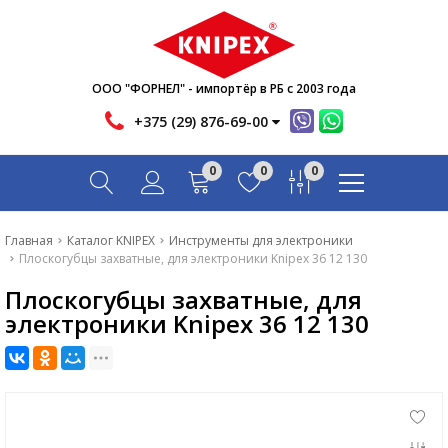
Новости
Акции
Инфо
ООО "ФОРНЕЛ" - импортёр в РБ с 2003 года
Контакты
+375 (29) 876-69-00
Скачать
0
0
0
Вопрос-ответ
Главная
Главная
Каталог KNIPEX
Инструменты для электроники
Плоскогубцы захватные, для электроники Knipex 36 12 130
Каталог
Плоскогубцы захватные, для
Новости
электроники Knipex 36 12 130
Акции
Инфо
Контакты