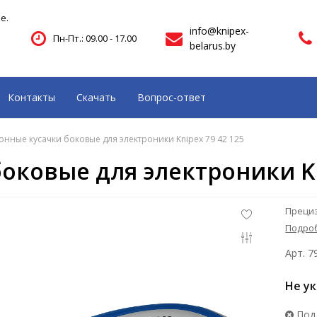
е.
info@knipex-
Пн-Пт.: 09.00 - 17.00
belarus.by
Контакты
Скачать
Вопрос-ответ
нные кусачки боковые для электроники Knipex 79 42 125
ковые для электроники Kni
Прециз
Подро
Арт. 7
Не у
Под