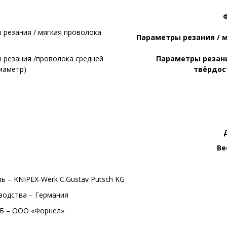
Параметры резания / 
Параметры резани
твёрдос
Ве
ь – KNIPEX-Werk C.Gustav Putsch KG
водства – Германия
Б – ООО «Форнел»