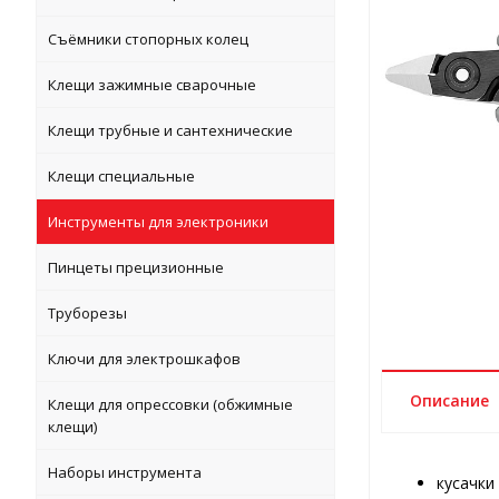
Съёмники стопорных колец
Клещи зажимные сварочные
Клещи трубные и сантехнические
Клещи специальные
Инструменты для электроники
Пинцеты прецизионные
Труборезы
Ключи для электрошкафов
Описание
Клещи для опрессовки (обжимные
клещи)
Наборы инструмента
кусачки