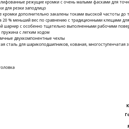
лифованные режущие кромки с очень малыми фасками для точно
ки для резки заподлицо
 кромки дополнительно закалены токами высокой частоты до 
а 20 % меньший вес по сравнению с традиционными клещами для
й шарнир с особенно тщательно выполненными рабочими пове
 пружина с легким ходом
ичные двухкомпонентные чехлы
ая сталь для шарикоподшипников, кованая, многоступенчатая з
головка
Г