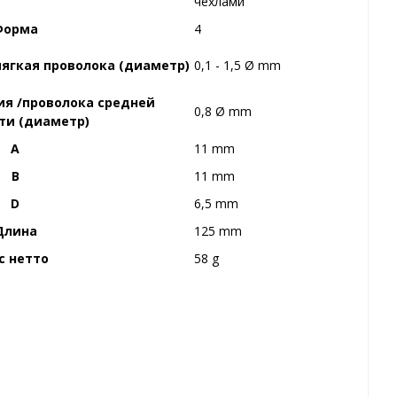
чехлами
Форма
4
мягкая проволока (диаметр)
0,1 - 1,5 Ø mm
я /проволока средней
0,8 Ø mm
ти (диаметр)
A
11 mm
B
11 mm
D
6,5 mm
Длина
125 mm
с нетто
58 g