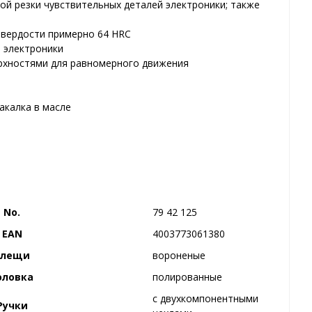
й резки чувствительных деталей электроники; также
твердости примерно 64 HRC
 электроники
рхностями для равномерного движения
акалка в масле
No.
79 42 125
EAN
4003773061380
Клещи
вороненые
оловка
полированные
с двухкомпонентными
Ручки