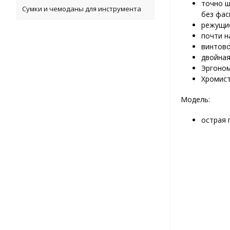
точно ш
Сумки и чемоданы для инструмента
без фас
режущие
почти н
винтово
двойная
Эргоном
Хромист
Модель:
острая 