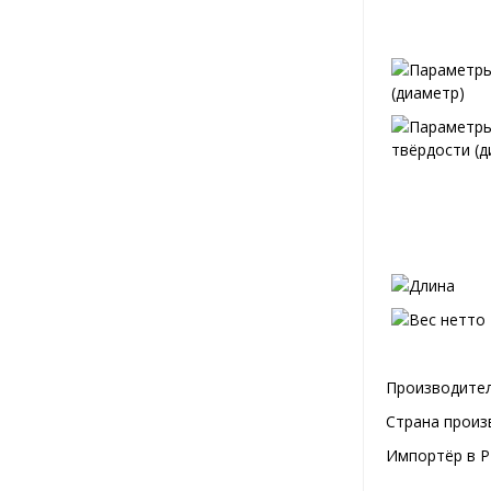
Производител
Страна произ
Импортёр в Р