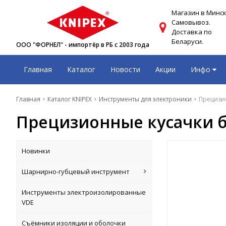
Магазин в Минск
Самовывоз.
Доставка по
Беларуси.
ООО "ФОРНЕЛ" - импортёр в РБ с 2003 года
Главная
Каталог
Новости
Акции
Инфо
Главная
Каталог KNIPEX
Инструменты для электроники
Прецизио
Прецизионные кусачки бо
Новинки
Шарнирно-губцевый инструмент
Инструменты электроизолированные
VDE
Съёмники изоляции и оболочки