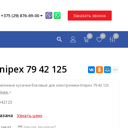
+375 (29) 876-69-00
Заказать звонок
0
0
0
pex 79 42 125
ионные кусачки боковые для электроники Knipex 79 42 125
бнее
942125
казана
Узнать цену
 заказ
Нашли дешевле?