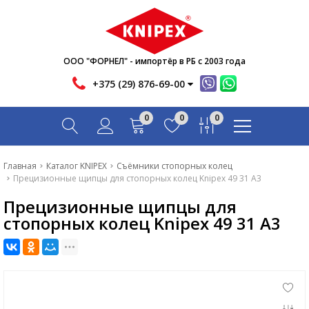
Новости
Акции
Инфо
ООО "ФОРНЕЛ" - импортёр в РБ с 2003 года
Контакты
+375 (29) 876-69-00
Скачать
0
0
0
Вопрос-ответ
Главная
Главная
Каталог KNIPEX
Съёмники стопорных колец
Прецизионные щипцы для стопорных колец Knipex 49 31 A3
Каталог
Прецизионные щипцы для
Новости
стопорных колец Knipex 49 31 A3
Акции
Инфо
Контакты