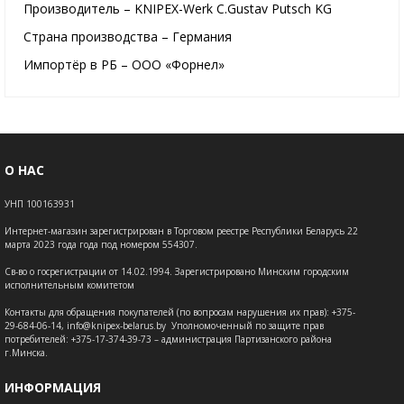
Производитель – KNIPEX-Werk C.Gustav Putsch KG
Страна производства – Германия
Импортёр в РБ – ООО «Форнел»
О НАС
УНП 100163931
Интернет-магазин зарегистрирован в Торговом реестре Республики Беларусь 22
марта 2023 года года под номером 554307.
Св-во о госрегистрации от 14.02.1994. Зарегистрировано Минским городским
исполнительным комитетом
Контакты для обращения покупателей (по вопросам нарушения их прав): +375-
29-684-06-14, info@knipex-belarus.by Уполномоченный по защите прав
потребителей: +375-17-374-39-73 – администрация Партизанского района
г.Минска.
ИНФОРМАЦИЯ