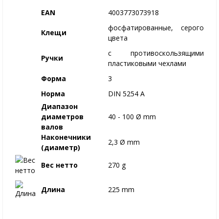
EAN
4003773073918
фосфатированные, серого
Клещи
цвета
c противоскользящими
Ручки
пластиковыми чехлами
Форма
3
Норма
DIN 5254 A
Диапазон
диаметров
40 - 100 Ø mm
валов
Наконечники
2,3 Ø mm
(диаметр)
Вес нетто
270 g
Длина
225 mm