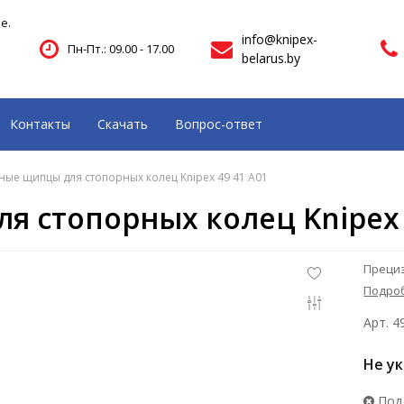
е.
info@knipex-
Пн-Пт.: 09.00 - 17.00
belarus.by
Контакты
Скачать
Вопрос-ответ
ые щипцы для стопорных колец Knipex 49 41 A01
 стопорных колец Knipex 
Прециз
Подро
Арт. 4
Не у
Под