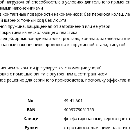
ой нагрузочной способностью в условиях длительного применени
нными наконечниками
 контактные поверхности наконечников: без перекоса колец, л
й шарнир: точный ход без люфта
няя пружина, защищенная от загрязнения или ее утери
 покрытием из нескользящего пластика
клещей: хромованадиевая электросталь, кованая, закалённая в 
ованные наконечники: проволока из пружинной стали, тянутой
ичением закрытия (регулируется с помощью упора)
овка с помощью винта с внутренним шестигранником
ое решение для серийного производства, поскольку эффективн
No.
49 41 A01
EAN
4003773061755
Клещи
фосфатированные, серого цвета
Ручки
c противоскользящими пластик