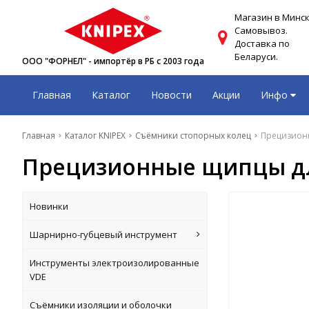
Магазин в Минск
Самовывоз.
Доставка по
Беларуси.
ООО "ФОРНЕЛ" - импортёр в РБ с 2003 года
Главная
Каталог
Новости
Акции
Инфо
Главная
Каталог KNIPEX
Съёмники стопорных колец
Прецизионн
Прецизионные щипцы для
Новинки
Шарнирно-губцевый инструмент
Инструменты электроизолированные
VDE
Съёмники изоляции и оболочки