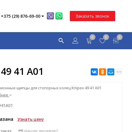
+375 (29) 876-69-00
Заказать звонок
0
0
0
49 41 A01
ионные щипцы для стопорных колец Knipex 49 41 A01
бнее
941A01
казана
Узнать цену
 заказ
Нашли дешевле?