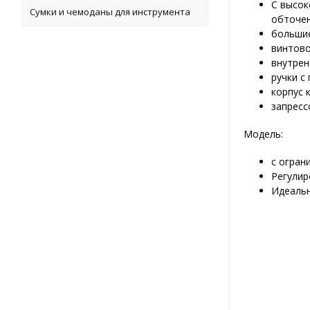
C высок
Сумки и чемоданы для инструмента
обточе
большие
винтово
внутрен
ручки с
корпус 
запресс
Модель:
с огран
Регулир
Идеальн