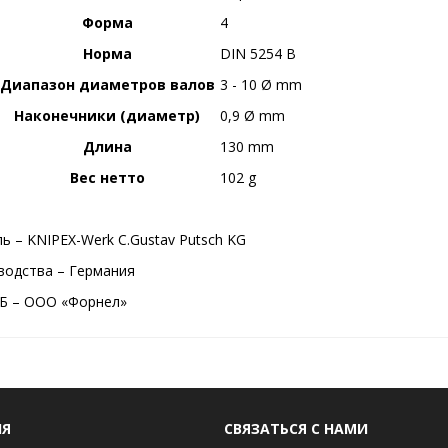
Форма
4
Норма
DIN 5254 B
Диапазон диаметров валов
3 - 10 Ø mm
Наконечники (диаметр)
0,9 Ø mm
Длина
130 mm
Вес нетто
102 g
ь – KNIPEX-Werk C.Gustav Putsch KG
водства – Германия
Б – ООО «Форнел»
ИЯ
СВЯЗАТЬСЯ С НАМИ