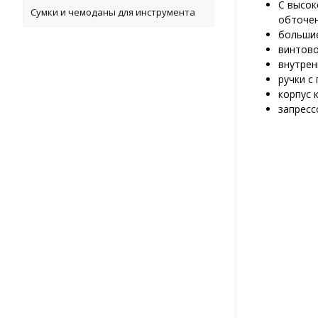
C высок
Сумки и чемоданы для инструмента
обточе
большие
винтово
внутрен
ручки с
корпус 
запресс