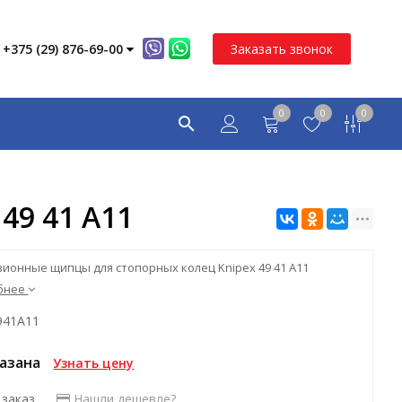
+375 (29) 876-69-00
Заказать звонок
0
0
0
49 41 A11
ионные щипцы для стопорных колец Knipex 49 41 A11
бнее
941A11
казана
Узнать цену
 заказ
Нашли дешевле?