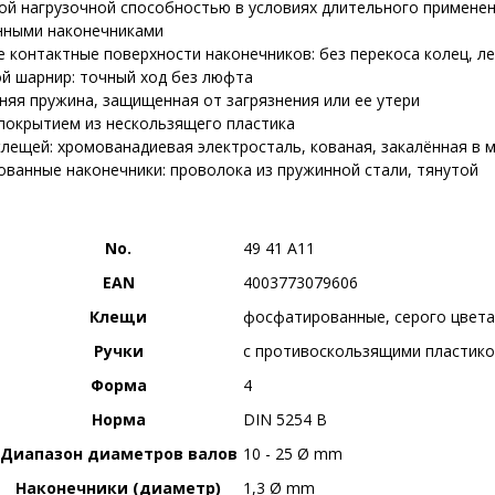
ой нагрузочной способностью в условиях длительного применени
нными наконечниками
 контактные поверхности наконечников: без перекоса колец, л
й шарнир: точный ход без люфта
няя пружина, защищенная от загрязнения или ее утери
 покрытием из нескользящего пластика
клещей: хромованадиевая электросталь, кованая, закалённая в 
ованные наконечники: проволока из пружинной стали, тянутой
No.
49 41 A11
EAN
4003773079606
Клещи
фосфатированные, серого цвета
Ручки
c противоскользящими пластик
Форма
4
Норма
DIN 5254 B
Диапазон диаметров валов
10 - 25 Ø mm
Наконечники (диаметр)
1,3 Ø mm