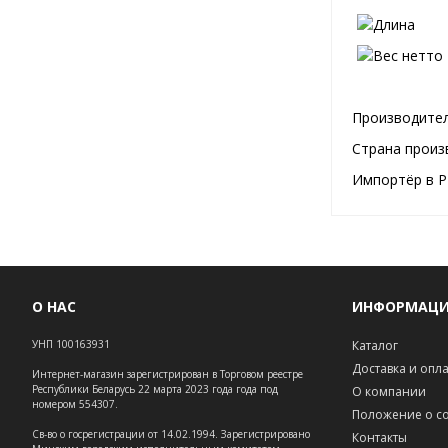
Производител
Страна произ
Импортёр в Р
О НАС
ИНФОРМАЦ
УНП 100163931
Каталог
Доставка и опл
Интернет-магазин зарегистрирован в Торговом реестре
Республики Беларусь 22 марта 2023 года года под
О компании
номером 554307.
Положение о co
Св-во о госрегистрации от 14.02.1994. Зарегистрировано
Контакты