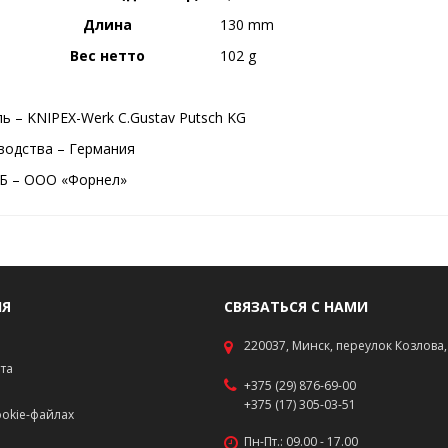
Длина
130 mm
Вес нетто
102 g
ь – KNIPEX-Werk C.Gustav Putsch KG
водства – Германия
Б – ООО «Форнел»
ИЯ
СВЯЗАТЬСЯ С НАМИ
220037, Минск, переулок Козлова, 
ата
+375 (29) 876-69-00
+375 (17) 305-03-51
okie-файлах
Пн-Пт.: 09.00 - 17.00