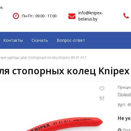
е.
info@knipex-
Пн-Пт.: 09.00 - 17.00
belarus.by
Контакты
Скачать
Вопрос-ответ
ые щипцы для стопорных колец Knipex 49 41 A11
 стопорных колец Knipex 
Прециз
Подро
Арт. 4
Не у
Под