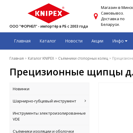
Магазин в Минск
Самовывоз.
Доставка по
Беларуси.
ООО "ФОРНЕЛ" - импортёр в РБ с 2003 года
Главная
Каталог
Новости
Акции
Инфо
Главная
Каталог KNIPEX
Съёмники стопорных колец
Прецизионн
Прецизионные щипцы для
Новинки
Шарнирно-губцевый инструмент
Инструменты электроизолированные
VDE
Съёмники изоляции и оболочки