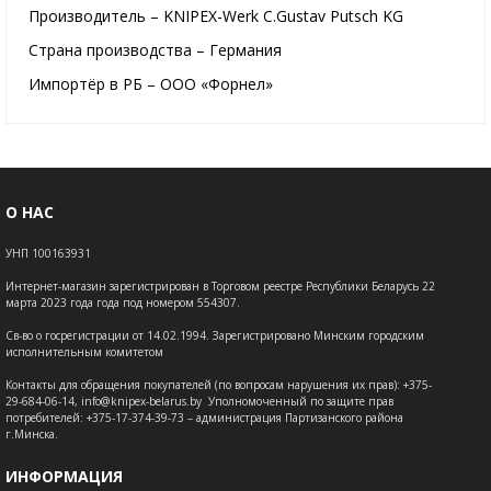
Производитель – KNIPEX-Werk C.Gustav Putsch KG
Страна производства – Германия
Импортёр в РБ – ООО «Форнел»
О НАС
УНП 100163931
Интернет-магазин зарегистрирован в Торговом реестре Республики Беларусь 22
марта 2023 года года под номером 554307.
Св-во о госрегистрации от 14.02.1994. Зарегистрировано Минским городским
исполнительным комитетом
Контакты для обращения покупателей (по вопросам нарушения их прав): +375-
29-684-06-14, info@knipex-belarus.by Уполномоченный по защите прав
потребителей: +375-17-374-39-73 – администрация Партизанского района
г.Минска.
ИНФОРМАЦИЯ