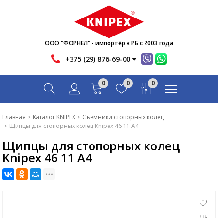
Новости
Акции
Инфо
ООО "ФОРНЕЛ" - импортёр в РБ с 2003 года
Контакты
+375 (29) 876-69-00
Скачать
0
0
0
Вопрос-ответ
Главная
Главная
Каталог KNIPEX
Съёмники стопорных колец
Щипцы для стопорных колец Knipex 46 11 A4
Каталог
Щипцы для стопорных колец
Новости
Knipex 46 11 A4
Акции
Инфо
Контакты