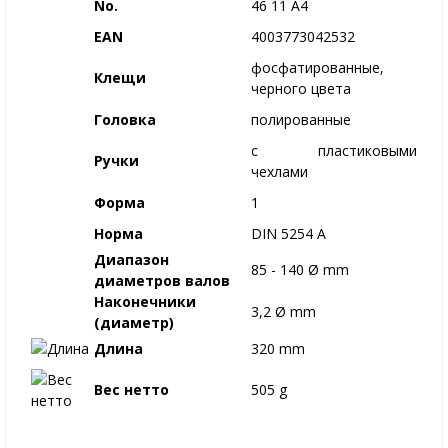
No.
46 11 A4
EAN
4003773042532
фосфатированные,
Клещи
черного цвета
Головка
полированные
с пластиковыми
Ручки
чехлами
Форма
1
Норма
DIN 5254 A
Диапазон
85 - 140 Ø mm
диаметров валов
Наконечники
3,2 Ø mm
(диаметр)
Длина
320 mm
Вес нетто
505 g