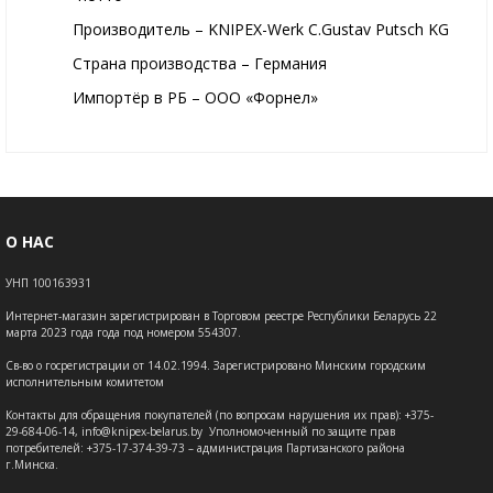
Производитель – KNIPEX-Werk C.Gustav Putsch KG
Страна производства – Германия
Импортёр в РБ – ООО «Форнел»
О НАС
УНП 100163931
Интернет-магазин зарегистрирован в Торговом реестре Республики Беларусь 22
марта 2023 года года под номером 554307.
Св-во о госрегистрации от 14.02.1994. Зарегистрировано Минским городским
исполнительным комитетом
Контакты для обращения покупателей (по вопросам нарушения их прав): +375-
29-684-06-14, info@knipex-belarus.by Уполномоченный по защите прав
потребителей: +375-17-374-39-73 – администрация Партизанского района
г.Минска.