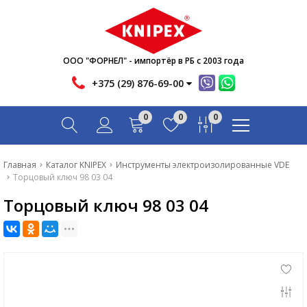
Новости
Акции
Инфо
ООО "ФОРНЕЛ" - импортёр в РБ с 2003 года
Контакты
+375 (29) 876-69-00
Скачать
0
0
0
Вопрос-ответ
Главная
Главная
Каталог KNIPEX
Инструменты электроизолированные VDE
Торцовый ключ 98 03 04
Каталог
Торцовый ключ 98 03 04
Новости
Акции
Инфо
Контакты